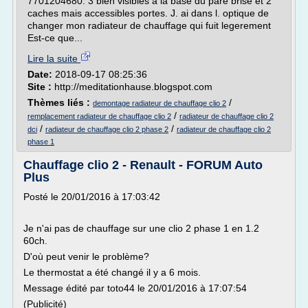
7701204680. 3 bien visibles a la base du pare brise et 2
caches mais accessibles portes. J. ai dans l. optique de
changer mon radiateur de chauffage qui fuit legerement
Est-ce que...
Lire la suite
Date:
2018-09-17 08:25:36
Site :
http://meditationhause.blogspot.com
Thèmes liés :
/
demontage radiateur de chauffage clio 2
/
remplacement radiateur de chauffage clio 2
radiateur de chauffage clio 2
/
/
dci
radiateur de chauffage clio 2 phase 2
radiateur de chauffage clio 2
phase 1
Chauffage clio 2 - Renault - FORUM Auto
Plus
Posté le 20/01/2016 à 17:03:42
Je n'ai pas de chauffage sur une clio 2 phase 1 en 1.2
60ch.
D'où peut venir le problème?
Le thermostat a été changé il y a 6 mois.
Message édité par toto44 le 20/01/2016 à 17:07:54
(Publicité)