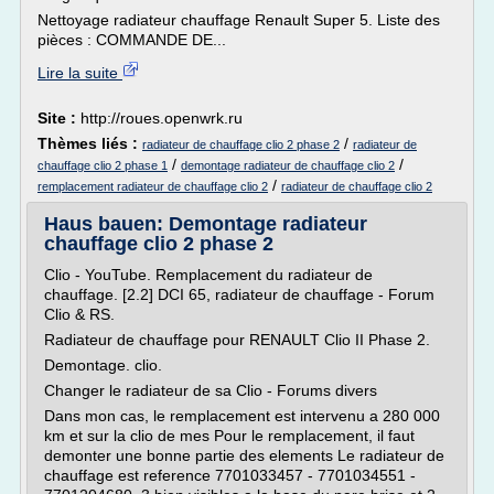
Nettoyage radiateur chauffage Renault Super 5. Liste des
pièces : COMMANDE DE...
Lire la suite
Site :
http://roues.openwrk.ru
Thèmes liés :
/
radiateur de chauffage clio 2 phase 2
radiateur de
/
/
chauffage clio 2 phase 1
demontage radiateur de chauffage clio 2
/
remplacement radiateur de chauffage clio 2
radiateur de chauffage clio 2
Haus bauen: Demontage radiateur
chauffage clio 2 phase 2
Clio - YouTube. Remplacement du radiateur de
chauffage. [2.2] DCI 65, radiateur de chauffage - Forum
Clio & RS.
Radiateur de chauffage pour RENAULT Clio II Phase 2.
Demontage. clio.
Changer le radiateur de sa Clio - Forums divers
Dans mon cas, le remplacement est intervenu a 280 000
km et sur la clio de mes Pour le remplacement, il faut
demonter une bonne partie des elements Le radiateur de
chauffage est reference 7701033457 - 7701034551 -