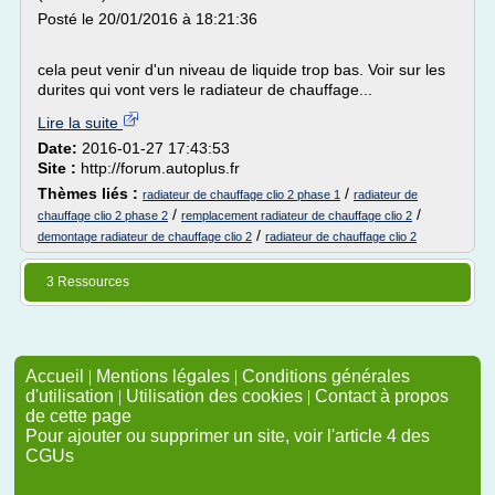
Posté le 20/01/2016 à 18:21:36
cela peut venir d'un niveau de liquide trop bas. Voir sur les
durites qui vont vers le radiateur de chauffage...
Lire la suite
Date:
2016-01-27 17:43:53
Site :
http://forum.autoplus.fr
Thèmes liés :
/
radiateur de chauffage clio 2 phase 1
radiateur de
/
/
chauffage clio 2 phase 2
remplacement radiateur de chauffage clio 2
/
demontage radiateur de chauffage clio 2
radiateur de chauffage clio 2
3 Ressources
Accueil
|
Mentions légales
|
Conditions générales
d'utilisation
|
Utilisation des cookies
|
Contact à propos
de cette page
Pour ajouter ou supprimer un site, voir l'article 4 des
CGUs