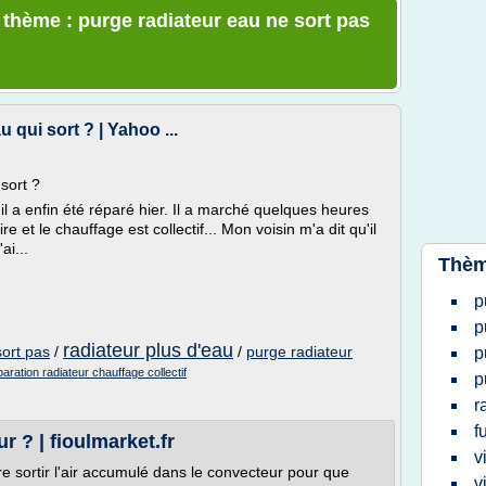
e thème : purge radiateur eau ne sort pas
 qui sort ? | Yahoo ...
sort ?
il a enfin été réparé hier. Il a marché quelques heures
ire et le chauffage est collectif... Mon voisin m'a dit qu'il
ai...
Thèm
p
p
radiateur plus d'eau
sort pas
/
/
purge radiateur
p
paration radiateur chauffage collectif
p
r
f
 ? | fioulmarket.fr
v
re sortir l'air accumulé dans le convecteur pour que
v