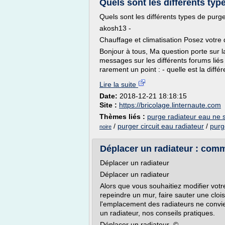
Quels sont les différents typ
Quels sont les différents types de purg
akosh13 -
Chauffage et climatisation Posez votre 
Bonjour à tous, Ma question porte sur l
messages sur les différents forums liés
rarement un point : - quelle est la diff
Lire la suite
Date:
2018-12-21 18:18:15
Site :
https://bricolage.linternaute.com
Thèmes liés :
purge radiateur eau ne 
/
purger circuit eau radiateur
/
purg
noire
Déplacer un radiateur : comme
Déplacer un radiateur
Déplacer un radiateur
Alors que vous souhaitiez modifier vo
repeindre un mur, faire sauter une cloison
l'emplacement des radiateurs ne convien
un radiateur, nos conseils pratiques.
Déplacer un radiateur ©...