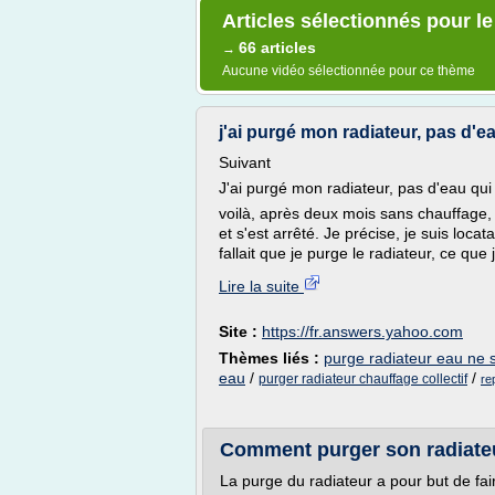
Articles sélectionnés pour l
66 articles
→
Aucune vidéo sélectionnée pour ce thème
j'ai purgé mon radiateur, pas d'eau
Suivant
J'ai purgé mon radiateur, pas d'eau qui 
voilà, après deux mois sans chauffage, 
et s'est arrêté. Je précise, je suis locata
fallait que je purge le radiateur, ce que j'
Lire la suite
Site :
https://fr.answers.yahoo.com
Thèmes liés :
purge radiateur eau ne 
eau
/
/
purger radiateur chauffage collectif
re
Comment purger son radiateur
La purge du radiateur a pour but de fai