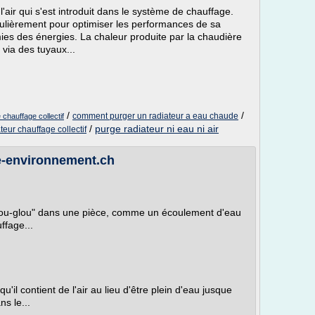
'air qui s'est introduit dans le système de chauffage.
gulièrement pour optimiser les performances de sa
ies des énergies. La chaleur produite par la chaudière
 via des tuyaux...
/
/
comment purger un radiateur a eau chaude
chauffage collectif
/
purge radiateur ni eau ni air
teur chauffage collectif
ie-environnement.ch
"glou-glou" dans une pièce, comme un écoulement d'eau
ffage...
u'il contient de l'air au lieu d'être plein d'eau jusque
ns le...