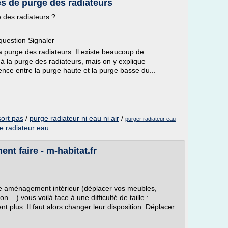
es de purge des radiateurs
e des radiateurs ?
question Signaler
a purge des radiateurs. Il existe beaucoup de
 à la purge des radiateurs, mais on y explique
érence entre la purge haute et la purge basse du...
sort pas
/
purge radiateur ni eau ni air
/
purger radiateur eau
e radiateur eau
nt faire - m-habitat.fr
tre aménagement intérieur (déplacer vos meubles,
 ...) vous voilà face à une difficulté de taille :
t plus. Il faut alors changer leur disposition. Déplacer