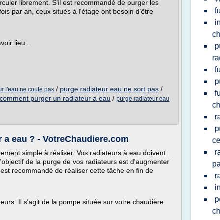
irculer librement. S'il est recommandé de purger les
f
is par an, ceux situés à l'étage ont besoin d'être
i
ch
oir lieu...
p
ra
f
p
/
purge radiateur eau ne sort pas
/
r l'eau ne coule pas
f
comment purger un radiateur a eau
/
purge radiateur eau
ch
r
p
 a eau ? - VotreChaudiere.com
ce
r
ivement simple à réaliser. Vos radiateurs à eau doivent
'objectif de la purge de vos radiateurs est d'augmenter
p
 est recommandé de réaliser cette tâche en fin de
r
i
p
urs. Il s'agit de la pompe située sur votre chaudière.
ch