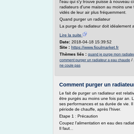
l'eau qui s'y trouve puisse à nouveau c
radiateurs d'une maison au moins une fo
vidés de leur air plus fréquemment.
Quand purger un radiateur
La purge du radiateur doit idéalement av
Lire la suite
Date:
2018-04-18 15:39:52
Site :
https://www.fioulmarket.fr
Thèmes liés :
quand je purge mon radiateu
/
comment purger un radiateur a eau chaude
ne coule pas
Comment purger un radiateur
Le fait de purger un radiateur est relat
être purgés au moins une fois par an. L
ses performances et sa durée de vie. Il
période de chauffe, après l'hiver.
Etape 1 : Précaution
Coupez l'alimentation en eau des radiate
Il faut...