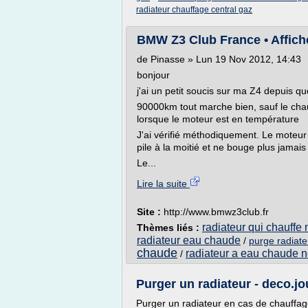
radiateur chauffage central gaz
BMW Z3 Club France • Afficher
de Pinasse » Lun 19 Nov 2012, 14:43
bonjour
j'ai un petit soucis sur ma Z4 depuis que
90000km tout marche bien, sauf le chau
lorsque le moteur est en température
J'ai vérifié méthodiquement. Le moteur 
pile à la moitié et ne bouge plus jamais 
Le...
Lire la suite
Site :
http://www.bmwz3club.fr
radiateur qui chauffe
Thèmes liés :
radiateur eau chaude
/
purge radiate
chaude
radiateur a eau chaude n
/
Purger un radiateur - deco.j
Purger un radiateur en cas de chauffage