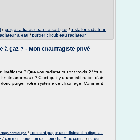
u
/
purge radiateur eau ne sort pas
/
installer radiateur
adiateur a eau
/
purger circuit eau radiateur
 à gaz ? - Mon chauffagiste privé
 inefficace ? Que vos radiateurs sont froids ? Vous
its anormaux ? C'est qu'il y a une infiltration d'air
faut donc purger votre système de chauffage. Comment
/
comment purger un radiateur chauffage au
ffage central gaz
/
/
z
comment purger un radiateur chauffage central
purger