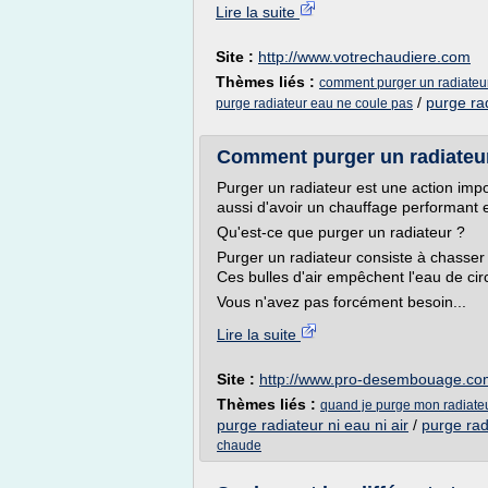
Lire la suite
Site :
http://www.votrechaudiere.com
Thèmes liés :
comment purger un radiateu
/
purge ra
purge radiateur eau ne coule pas
Comment purger un radiateur 
Purger un radiateur est une action imp
aussi d'avoir un chauffage performant e
Qu'est-ce que purger un radiateur ?
Purger un radiateur consiste à chasser l
Ces bulles d'air empêchent l'eau de ci
Vous n'avez pas forcément besoin...
Lire la suite
Site :
http://www.pro-desembouage.co
Thèmes liés :
quand je purge mon radiateu
purge radiateur ni eau ni air
/
purge rad
chaude