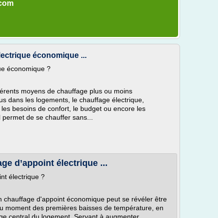
.com
ectrique économique ...
que économique ?
e différents moyens de chauffage plus ou moins
s dans les logements, le chauffage électrique,
les besoins de confort, le budget ou encore les
 permet de se chauffer sans...
e d’appoint électrique ...
nt électrique ?
 un chauffage d'appoint économique peut se révéler être
au moment des premières baisses de température, en
ge central du logement. Servant à augmenter