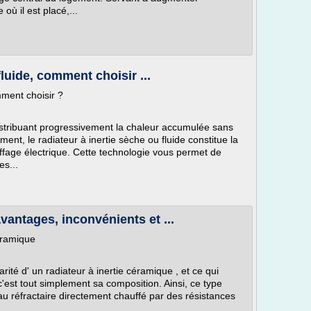
où il est placé,...
fluide, comment choisir ...
mment choisir ?
stribuant progressivement la chaleur accumulée sans
ent, le radiateur à inertie sèche ou fluide constitue la
ffage électrique. Cette technologie vous permet de
es...
vantages, inconvénients et ...
éramique
larité d' un radiateur à inertie céramique , et ce qui
 c'est tout simplement sa composition. Ainsi, ce type
au réfractaire directement chauffé par des résistances