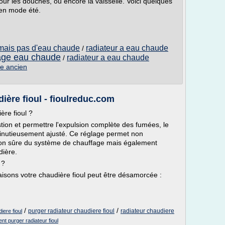
pour les douches, ou encore la vaisselle. Voici quelques
 en mode été.
 mais pas d'eau chaude
radiateur a eau chaude
/
fage eau chaude
radiateur a eau chaude
/
de ancien
ière fioul - fioulreduc.com
ère fioul ?
ustion et permettre l'expulsion complète des fumées, le
 minutieusement ajusté. Ce réglage permet non
tion sûre du système de chauffage mais également
dière.
 ?
raisons votre chaudière fioul peut être désamorcée :
/
/
purger radiateur chaudiere fioul
radiateur chaudiere
ere fioul
t purger radiateur fioul