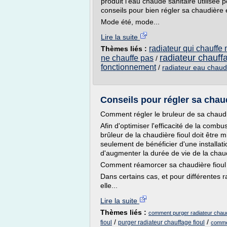
produit l'eau chaude sanitaire utilisée 
conseils pour bien régler sa chaudière
Mode été, mode...
Lire la suite
radiateur qui chauffe
Thèmes liés :
radiateur chauf
ne chauffe pas
/
fonctionnement
/
radiateur eau chau
Conseils pour régler sa chaud
Comment régler le bruleur de sa chaudi
Afin d'optimiser l'efficacité de la comb
brûleur de la chaudière fioul doit être
seulement de bénéficier d'une installa
d'augmenter la durée de vie de la chau
Comment réamorcer sa chaudière fioul
Dans certains cas, et pour différentes 
elle...
Lire la suite
Thèmes liés :
comment purger radiateur chaudi
/
/
fioul
purger radiateur chauffage fioul
commen