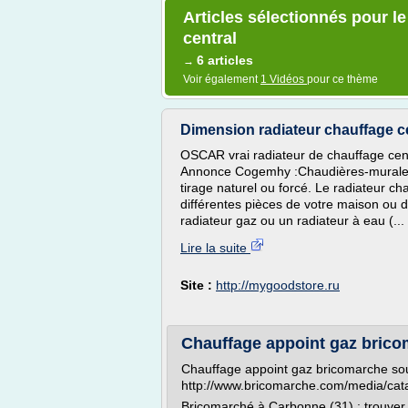
Articles sélectionnés pour l
central
6 articles
→
Voir également
1 Vidéos
pour ce thème
Dimension radiateur chauffage cen
OSCAR vrai radiateur de chauffage cen
Annonce Cogemhy :Chaudières-murale
tirage naturel ou forcé. Le radiateur ch
différentes pièces de votre maison ou d
radiateur gaz ou un radiateur à eau (...
Lire la suite
Site :
http://mygoodstore.ru
Chauffage appoint gaz bricom
Chauffage appoint gaz bricomarche so
http://www.bricomarche.com/media/ca
Bricomarché à Carbonne (31) : trouver