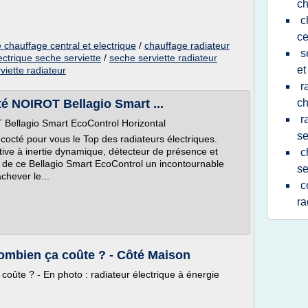
c
c
ce
 chauffage central et electrique
/
chauffage radiateur
s
ectrique seche serviette
/
seche serviette radiateur
et
iette radiateur
r
é NOIROT Bellagio Smart ...
ch
r
Bellagio Smart EcoControl Horizontal
se
té pour vous le Top des radiateurs électriques.
ive à inertie dynamique, détecteur de présence et
c
t de ce Bellagio Smart EcoControl un incontournable
se
chever le...
c
ra
combien ça coûte ? - Côté Maison
oûte ? - En photo : radiateur électrique à énergie