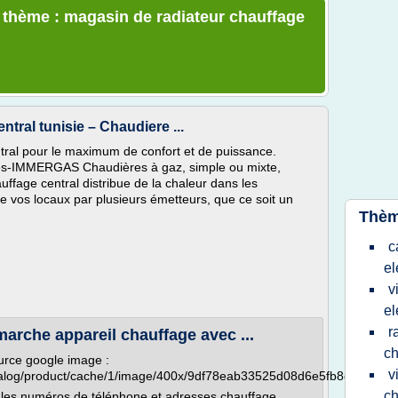
e thème : magasin de radiateur chauffage
tral tunisie – Chaudiere ...
tral pour le maximum de confort et de puissance.
s-IMMERGAS Chaudières à gaz, simple ou mixte,
auffage central distribue de la chaleur dans les
e vos locaux par plusieurs émetteurs, que ce soit un
Thèm
c
el
v
el
r
arche appareil chauffage avec ...
c
urce google image :
v
talog/product/cache/1/image/400x/9df78eab33525d08d6e5fb8d27136e
ch
 les numéros de téléphone et adresses chauffage