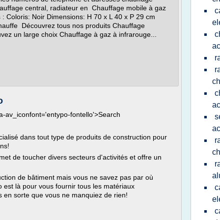
hauffage central, radiateur en Chauffage mobile à gaz
c
: Coloris: Noir Dimensions: H 70 x L 40 x P 29 cm
el
hauffe Découvrez tous nos produits Chauffage
c
uvez un large choix Chauffage à gaz à infrarouge...
ac
r
r
c
c
o
a
ata-av_iconfont='entypo-fontello'>Search
s
a
ialisé dans tout type de produits de construction pour
r
ons!
ch
et de toucher divers secteurs d'activités et offre un
r
a
uction de bâtiment mais vous ne savez pas par où
st là pour vous fournir tous les matériaux
c
ns en sorte que vous ne manquiez de rien!
el
c