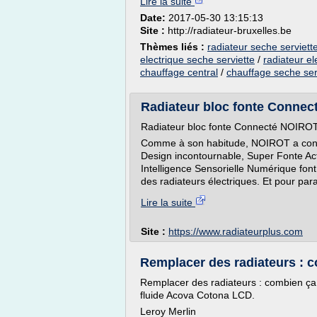
Lire la suite
Date:
2017-05-30 13:15:13
Site :
http://radiateur-bruxelles.be
Thèmes liés :
radiateur seche serviette
electrique seche serviette
/
radiateur el
chauffage central
/
chauffage seche serv
Radiateur bloc fonte Connect
Radiateur bloc fonte Connecté NOIROT 
Comme à son habitude, NOIROT a concoc
Design incontournable, Super Fonte Act
Intelligence Sensorielle Numérique fon
des radiateurs électriques. Et pour para
Lire la suite
Site :
https://www.radiateurplus.com
Remplacer des radiateurs : 
Remplacer des radiateurs : combien ça c
fluide Acova Cotona LCD.
Leroy Merlin