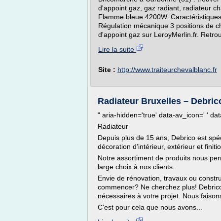
d'appoint gaz, gaz radiant, radiateur c
Flamme bleue 4200W. Caractéristiques 
Régulation mécanique 3 positions de c
d'appoint gaz sur LeroyMerlin.fr. Retro
Lire la suite
Site :
http://www.traiteurchevalblanc.fr
Radiateur Bruxelles – Debric
" aria-hidden='true' data-av_icon=' ' d
Radiateur
Depuis plus de 15 ans, Debrico est spéc
décoration d'intérieur, extérieur et finiti
Notre assortiment de produits nous perm
large choix à nos clients.
Envie de rénovation, travaux ou constr
commencer? Ne cherchez plus! Debrico e
nécessaires à votre projet. Nous faiso
C'est pour cela que nous avons...