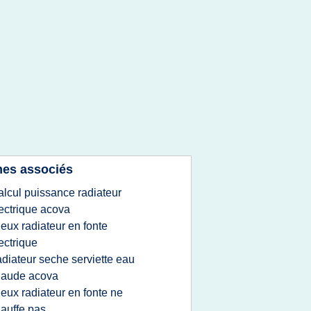
es associés
alcul puissance radiateur
ectrique acova
ieux radiateur en fonte
ectrique
adiateur seche serviette eau
haude acova
ieux radiateur en fonte ne
95/3/1/3126469000003.jpg
auffe pas