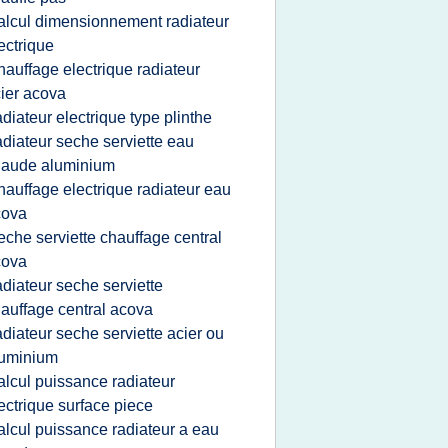
alcul dimensionnement radiateur
ectrique
hauffage electrique radiateur
ier acova
adiateur electrique type plinthe
adiateur seche serviette eau
haude aluminium
hauffage electrique radiateur eau
cova
eche serviette chauffage central
cova
adiateur seche serviette
auffage central acova
adiateur seche serviette acier ou
luminium
alcul puissance radiateur
ectrique surface piece
alcul puissance radiateur a eau