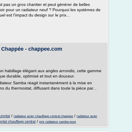
t pas un gros chantier et peut générer de belles
ir pour un radiateur neuf ? Pourquoi les systèmes de
uel est l'impact du design sur le prix...
 - Chappée - chappee.com
 d'un habillage élégant aux angles arrondis, cette gamme
ue durable, optimisé et tout en douceur.
adiateur Samba réagit instantanément à la mise en
 du thermostat, diffusant dans toute la pièce par...
/
/
izontal
radiateur acier chauffage central chappee
radiateur acier
/
ontal chauffage central
prix radiateur samba pure