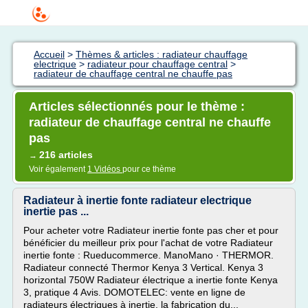
Accueil
>
Thèmes & articles : radiateur chauffage
electrique
>
radiateur pour chauffage central
>
radiateur de chauffage central ne chauffe pas
Articles sélectionnés pour le thème :
radiateur de chauffage central ne chauffe
pas
216 articles
→
Voir également
1 Vidéos
pour ce thème
Radiateur à inertie fonte radiateur electrique
inertie pas ...
Pour acheter votre Radiateur inertie fonte pas cher et pour
bénéficier du meilleur prix pour l'achat de votre Radiateur
inertie fonte : Rueducommerce. ManoMano · THERMOR.
Radiateur connecté Thermor Kenya 3 Vertical. Kenya 3
horizontal 750W Radiateur électrique a inertie fonte Kenya
3, pratique 4 Avis. DOMOTELEC: vente en ligne de
radiateurs électriques à inertie. la fabrication du...