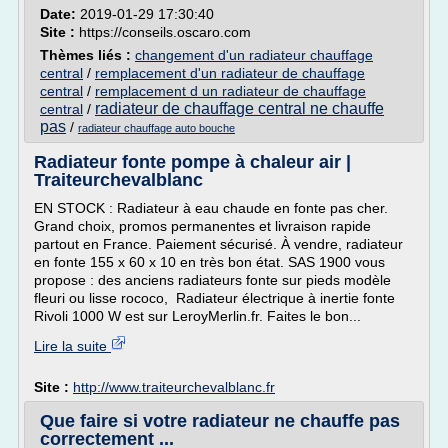
Date:
2019-01-29 17:30:40
Site :
https://conseils.oscaro.com
Thèmes liés :
changement d'un radiateur chauffage
central
/
remplacement d'un radiateur de chauffage
central
/
remplacement d un radiateur de chauffage
radiateur de chauffage central ne chauffe
central
/
pas
/
radiateur chauffage auto bouche
Radiateur fonte pompe à chaleur air |
Traiteurchevalblanc
EN STOCK : Radiateur à eau chaude en fonte pas cher.
Grand choix, promos permanentes et livraison rapide
partout en France. Paiement sécurisé. À vendre, radiateur
en fonte 155 x 60 x 10 en très bon état. SAS 1900 vous
propose : des anciens radiateurs fonte sur pieds modèle
fleuri ou lisse rococo, Radiateur électrique à inertie fonte
Rivoli 1000 W est sur LeroyMerlin.fr. Faites le bon...
Lire la suite
Site :
http://www.traiteurchevalblanc.fr
Que faire si votre radiateur ne chauffe pas
correctement ...