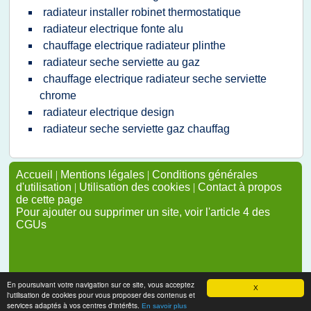
radiateur installer robinet thermostatique
radiateur electrique fonte alu
chauffage electrique radiateur plinthe
radiateur seche serviette au gaz
chauffage electrique radiateur seche serviette
chrome
radiateur electrique design
radiateur seche serviette gaz chauffag
Accueil
|
Mentions légales
|
Conditions générales
d'utilisation
|
Utilisation des cookies
|
Contact à propos
de cette page
Pour ajouter ou supprimer un site, voir l'article 4 des
CGUs
En poursuivant votre navigation sur ce site, vous acceptez
X
l'utilisation de cookies pour vous proposer des contenus et
services adaptés à vos centres d'intérêts.
En savoir plus