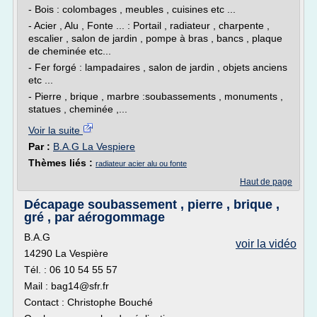
- Bois : colombages , meubles , cuisines etc ...
- Acier , Alu , Fonte ... : Portail , radiateur , charpente ,
escalier , salon de jardin , pompe à bras , bancs , plaque
de cheminée etc...
- Fer forgé : lampadaires , salon de jardin , objets anciens
etc ...
- Pierre , brique , marbre :soubassements , monuments ,
statues , cheminée ,...
Voir la suite
Par :
B.A.G La Vespiere
Thèmes liés :
radiateur acier alu ou fonte
Haut de page
Décapage soubassement , pierre , brique ,
gré , par aérogommage
B.A.G
voir la vidéo
14290 La Vespière
Tél. : 06 10 54 55 57
Mail : bag14@sfr.fr
Contact : Christophe Bouché