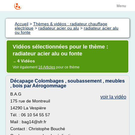
Menu
Accueil
>
Thèmes & vidéos : radiateur chauffage
electrique
>
radiateur acier ou alu
>
radiateur acier alu
ou fonte
Vidéos sélectionnées pour le thème :
radiateur acier alu ou fonte
4 Vidéos
→
Voir également
16 Articles
pour ce thème
Décapage Colombages , soubassement , meubles
, bois par Aérogommage
B.A.G
voir la vidéo
175 rue de Montreuil
14290 La Vespière
Tél. : 06 10 54 55 57
Mail : bag14@sfr.fr
Contact : Christophe Bouché