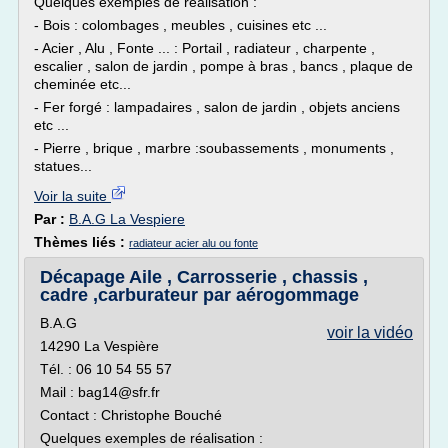
Quelques exemples de réalisation :
- Bois : colombages , meubles , cuisines etc ...
- Acier , Alu , Fonte ... : Portail , radiateur , charpente ,
escalier , salon de jardin , pompe à bras , bancs , plaque de
cheminée etc...
- Fer forgé : lampadaires , salon de jardin , objets anciens
etc ...
- Pierre , brique , marbre :soubassements , monuments ,
statues...
Voir la suite
Par :
B.A.G La Vespiere
Thèmes liés :
radiateur acier alu ou fonte
Décapage Aile , Carrosserie , chassis ,
cadre ,carburateur par aérogommage
B.A.G
voir la vidéo
14290 La Vespière
Tél. : 06 10 54 55 57
Mail : bag14@sfr.fr
Contact : Christophe Bouché
Quelques exemples de réalisation :