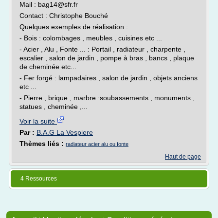
Mail : bag14@sfr.fr
Contact : Christophe Bouché
Quelques exemples de réalisation :
- Bois : colombages , meubles , cuisines etc ...
- Acier , Alu , Fonte ... : Portail , radiateur , charpente ,
escalier , salon de jardin , pompe à bras , bancs , plaque
de cheminée etc...
- Fer forgé : lampadaires , salon de jardin , objets anciens
etc ...
- Pierre , brique , marbre :soubassements , monuments ,
statues , cheminée ,...
Voir la suite
Par :
B.A.G La Vespiere
Thèmes liés :
radiateur acier alu ou fonte
Haut de page
4 Ressources