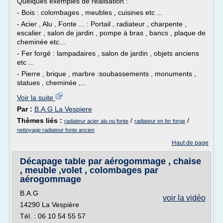
Quelques exemples de réalisation :
- Bois : colombages , meubles , cuisines etc ...
- Acier , Alu , Fonte ... : Portail , radiateur , charpente ,
escalier , salon de jardin , pompe à bras , bancs , plaque de
cheminée etc...
- Fer forgé : lampadaires , salon de jardin , objets anciens
etc ...
- Pierre , brique , marbre :soubassements , monuments ,
statues , cheminée ,...
Voir la suite
Par :
B.A.G La Vespiere
Thèmes liés :
/
/
radiateur acier alu ou fonte
radiateur en fer forge
nettoyage radiateur fonte ancien
Haut de page
Décapage table par aérogommage , chaise
, meuble ,volet , colombages par
aérogommage
B.A.G
voir la vidéo
14290 La Vespière
Tél. : 06 10 54 55 57