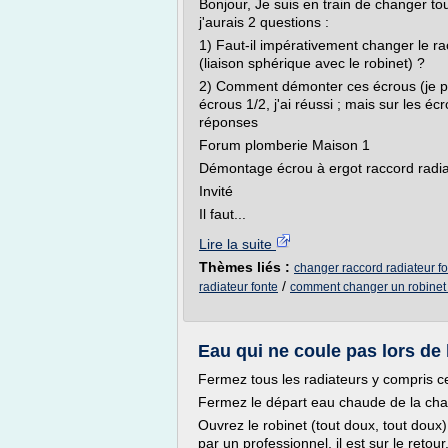
Bonjour, Je suis en train de changer to
j'aurais 2 questions :
1) Faut-il impérativement changer le rac
(liaison sphérique avec le robinet) ?
2) Comment démonter ces écrous (je po
écrous 1/2, j'ai réussi ; mais sur les é
réponses
Forum plomberie Maison 1
Démontage écrou à ergot raccord radia
Invité
Il faut...
Lire la suite
Thèmes liés :
changer raccord radiateur f
/
radiateur fonte
comment changer un robinet 
Eau qui ne coule pas lors de
Fermez tous les radiateurs y compris ce
Fermez le départ eau chaude de la chaud
Ouvrez le robinet (tout doux, tout doux) d
par un professionnel, il est sur le retour