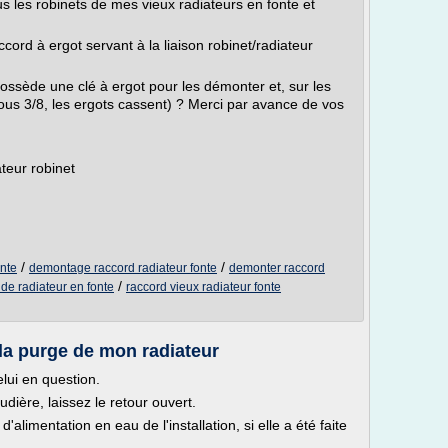
us les robinets de mes vieux radiateurs en fonte et
cord à ergot servant à la liaison robinet/radiateur
ssède une clé à ergot pour les démonter et, sur les
crous 3/8, les ergots cassent) ? Merci par avance de vos
teur robinet
/
/
onte
demontage raccord radiateur fonte
demonter raccord
/
de radiateur en fonte
raccord vieux radiateur fonte
 la purge de mon radiateur
lui en question.
ière, laissez le retour ouvert.
'alimentation en eau de l'installation, si elle a été faite
.