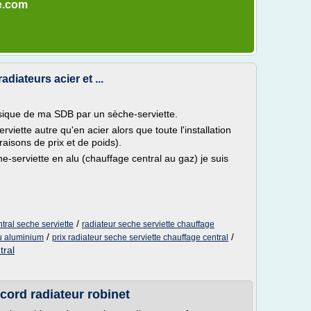
ie.com
diateurs acier et ...
ssique de ma SDB par un sèche-serviette.
viette autre qu'en acier alors que toute l'installation
 raisons de prix et de poids).
e-serviette en alu (chauffage central au gaz) je suis
/
tral seche serviette
radiateur seche serviette chauffage
/
/
ou aluminium
prix radiateur seche serviette chauffage central
tral
cord radiateur robinet