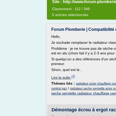
Site : http://www.forum-plomber
Classement : 112 / 346
5 articles sélectionnés
Forum Plomberie | Compatibilité ra
Hello,
Je souhaite remplacer le radiateur cla
Problème : je ne trouve pas de sèche-ser
est en alu (choix fait il y a 2-3 ans pour
Si quelqu'un a des références d'un sèch
preneur.
Sinon, quel est le...
Lire la suite
Thèmes liés :
radiateur acier chauffage cen
/
central gaz
radiateur seche serviette acier 
seche serviette radiateur chauffage cen
Démontage écrou à ergot rac