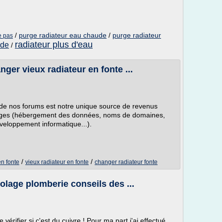
/
purge radiateur eau chaude
/
purge radiateur
e pas
radiateur plus d'eau
ude
/
er vieux radiateur en fonte ...
e de nos forums est notre unique source de revenus
ges (hébergement des données, noms de domaines,
éveloppement informatique...).
/
/
en fonte
vieux radiateur en fonte
changer radiateur fonte
olage plomberie conseils des ...
 vérifier si c'est du cuivre ! Pour ma part j'ai effectué