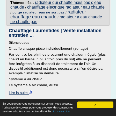
radiateur qui chauffe mais pas d'eau
Thèmes liés :
chaude
chauffage electrique radiateur eau chaude
/
radiateur
/
purge radiateur eau ne sort pas
/
chauffage eau chaude
radiateur a eau chaude
/
ne chauffe pas
Chauffage Laurentides | Vente installation
entretien ...
Silencieuses
Chauffe chaque pièce individuellement (zonage)
Par contre, les plinthes procurent une chaleur inégale (plus
chaud en hauteur, plus froid près du sol) elle ne peuvent
être intégrées à un dispositif de traitement de l'air. Un
dispositif additionnel est donc nécessaire si l'on désire par
exemple climatisé sa demeure.
Système à air chaud
Le système à air chaud, aussi...
Lire la suite
Site :
http://www.refrigerationmb.com
En poursuivant votre navigation sur ce site, vous acceptez
X
l'utilisation de cookies pour vous proposer des contenus et
radiateur qui chauffe mais pas d'eau
Thèmes liés :
services adaptés à vos centres d'intérêts.
En savoir plus
radiateur plus d'eau
chaude
/
/
radiateur vertical eau