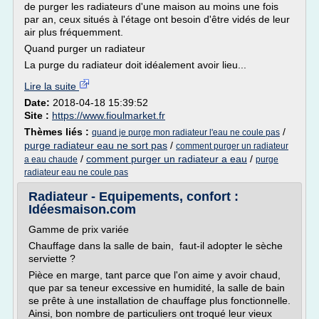
de purger les radiateurs d'une maison au moins une fois
par an, ceux situés à l'étage ont besoin d'être vidés de leur
air plus fréquemment.
Quand purger un radiateur
La purge du radiateur doit idéalement avoir lieu...
Lire la suite
Date:
2018-04-18 15:39:52
Site :
https://www.fioulmarket.fr
Thèmes liés :
/
quand je purge mon radiateur l'eau ne coule pas
purge radiateur eau ne sort pas
/
comment purger un radiateur
/
comment purger un radiateur a eau
/
a eau chaude
purge
radiateur eau ne coule pas
Radiateur - Equipements, confort :
Idéesmaison.com
Gamme de prix variée
Chauffage dans la salle de bain, faut-il adopter le sèche
serviette ?
Pièce en marge, tant parce que l'on aime y avoir chaud,
que par sa teneur excessive en humidité, la salle de bain
se prête à une installation de chauffage plus fonctionnelle.
Ainsi, bon nombre de particuliers ont troqué leur vieux