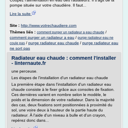
Coupez l'alimentation en eau des radiateurs. Il s'agit de la
pompe située sur votre chaudière. Il faut...
Lire la suite
Site :
http://www.votrechaudiere.com
Thèmes liés :
/
comment purger un radiateur a eau chaude
comment purger un radiateur a eau
/
purge radiateur eau ne
/
purge radiateur eau chaude
/
purge radiateur eau
coule pas
ne sort pas
Radiateur eau chaude : comment l'installer
- linternaute.fr
une perceuse.
Les étapes de l'installation d'un radiateur eau chaude
La première étape dans l'installation d'un radiateur eau
chaude consiste à le fixer grâce aux consoles de fixation.
Ces dernières varient en nombre selon le modèle, le
poids et la dimension de votre radiateur. Dans la majorité
des cas, deux fixations sont positionnées à proximité du
sol, une voire deux à hauteur de la partie haute du
radiateur. À l'aide d'un niveau à bulle et d'un crayon,
repérez donc dans...