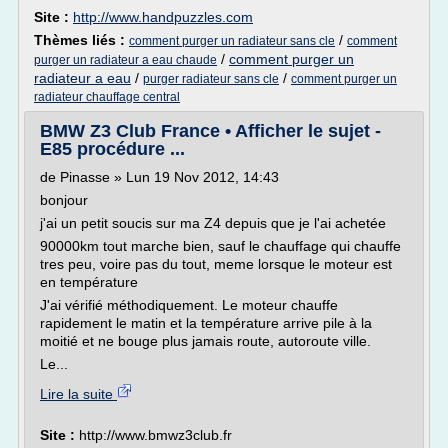
Site :
http://www.handpuzzles.com
Thèmes liés :
/
comment purger un radiateur sans cle
comment
/
comment purger un
purger un radiateur a eau chaude
radiateur a eau
/
/
purger radiateur sans cle
comment purger un
radiateur chauffage central
BMW Z3 Club France • Afficher le sujet -
E85 procédure ...
de Pinasse » Lun 19 Nov 2012, 14:43
bonjour
j'ai un petit soucis sur ma Z4 depuis que je l'ai achetée
90000km tout marche bien, sauf le chauffage qui chauffe
tres peu, voire pas du tout, meme lorsque le moteur est
en température
J'ai vérifié méthodiquement. Le moteur chauffe
rapidement le matin et la température arrive pile à la
moitié et ne bouge plus jamais route, autoroute ville.
Le...
Lire la suite
Site :
http://www.bmwz3club.fr