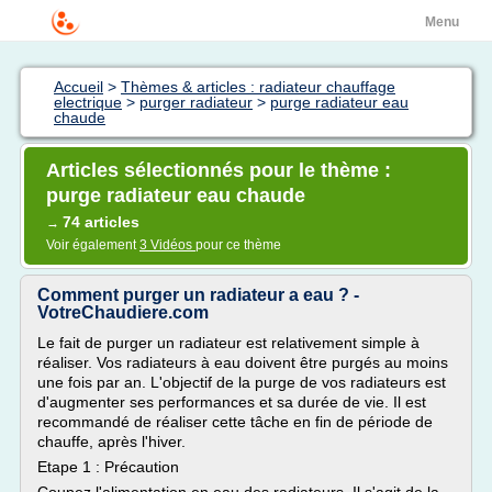
Menu
Accueil
>
Thèmes & articles : radiateur chauffage
electrique
>
purger radiateur
>
purge radiateur eau
chaude
Articles sélectionnés pour le thème :
purge radiateur eau chaude
74 articles
→
Voir également
3 Vidéos
pour ce thème
Comment purger un radiateur a eau ? -
VotreChaudiere.com
Le fait de purger un radiateur est relativement simple à
réaliser. Vos radiateurs à eau doivent être purgés au moins
une fois par an. L'objectif de la purge de vos radiateurs est
d'augmenter ses performances et sa durée de vie. Il est
recommandé de réaliser cette tâche en fin de période de
chauffe, après l'hiver.
Etape 1 : Précaution