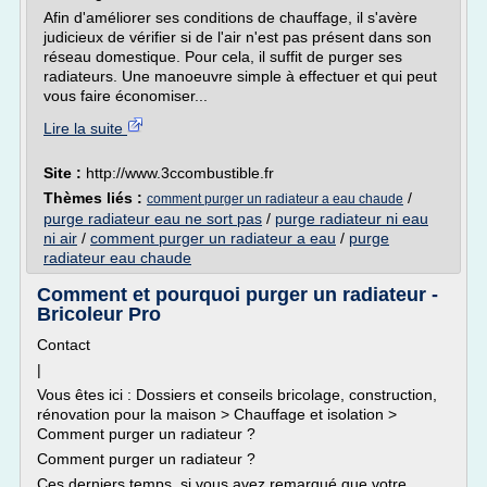
Afin d'améliorer ses conditions de chauffage, il s'avère
judicieux de vérifier si de l'air n'est pas présent dans son
réseau domestique. Pour cela, il suffit de purger ses
radiateurs. Une manoeuvre simple à effectuer et qui peut
vous faire économiser...
Lire la suite
Site :
http://www.3ccombustible.fr
Thèmes liés :
/
comment purger un radiateur a eau chaude
purge radiateur eau ne sort pas
/
purge radiateur ni eau
ni air
/
comment purger un radiateur a eau
/
purge
radiateur eau chaude
Comment et pourquoi purger un radiateur -
Bricoleur Pro
Contact
|
Vous êtes ici : Dossiers et conseils bricolage, construction,
rénovation pour la maison > Chauffage et isolation >
Comment purger un radiateur ?
Comment purger un radiateur ?
Ces derniers temps, si vous avez remarqué que votre