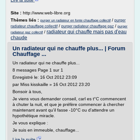
Lire la suite
Site :
http://www.web-libre.org
Thèmes liés :
/
purger
purger un radiateur en fonte chauffage collectif
/
/
radiateur chauffage collectif
purger radiateur chauffage gaz
purger
radiateur qui chauffe mais pas d'eau
/
radiateur gaz collectif
chaude
Un radiateur qui ne chauffe plus... | Forum
Chauffage ...
Un radiateur qui ne chauffe plus...
8 messages Page 1 sur 1
Enregistré le: 16 Oct 2012 23:09
par Miss kisskaille » 16 Oct 2012 23:20
Bonsoir à tous,
Je viens vous demander conseil, carl es t°C commencent
à chuter la nuit, et que je préfère commencer à chercher
maintenant avant qu'il fasse -10°C ou d'attendre un
hypothétique miracle.
Je vous explique :
Je suis en immeuble, chauffage...
Lire la suite