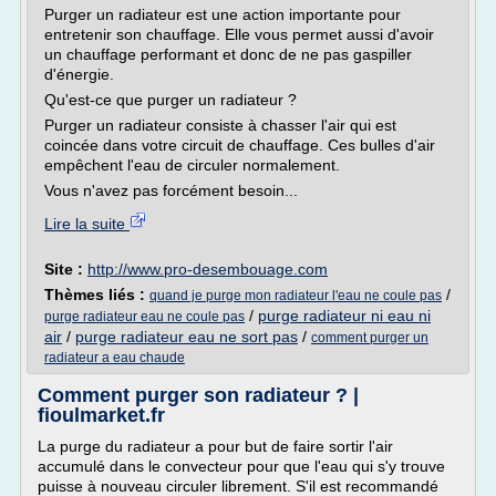
Purger un radiateur est une action importante pour
entretenir son chauffage. Elle vous permet aussi d'avoir
un chauffage performant et donc de ne pas gaspiller
d'énergie.
Qu'est-ce que purger un radiateur ?
Purger un radiateur consiste à chasser l'air qui est
coincée dans votre circuit de chauffage. Ces bulles d'air
empêchent l'eau de circuler normalement.
Vous n'avez pas forcément besoin...
Lire la suite
Site :
http://www.pro-desembouage.com
Thèmes liés :
/
quand je purge mon radiateur l'eau ne coule pas
/
purge radiateur ni eau ni
purge radiateur eau ne coule pas
air
/
purge radiateur eau ne sort pas
/
comment purger un
radiateur a eau chaude
Comment purger son radiateur ? |
fioulmarket.fr
La purge du radiateur a pour but de faire sortir l'air
accumulé dans le convecteur pour que l'eau qui s'y trouve
puisse à nouveau circuler librement. S'il est recommandé