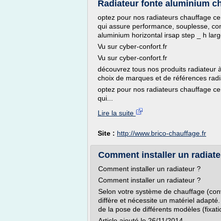
Radiateur fonte aluminium ch
optez pour nos radiateurs chauffage ce
qui assure performance, souplesse, confo
aluminium horizontal irsap step _ h la
Vu sur cyber-confort.fr
Vu sur cyber-confort.fr
découvrez tous nos produits radiateur à
choix de marques et de références radi
optez pour nos radiateurs chauffage ce
qui...
Lire la suite
Site :
http://www.brico-chauffage.fr
Comment installer un radiat
Comment installer un radiateur ?
Comment installer un radiateur ?
Selon votre système de chauffage (conve
diffère et nécessite un matériel adapté.
de la pose de différents modèles (fixat
Article ajouté le 26/11/2014