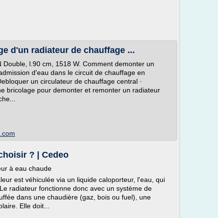
e d'un radiateur de chauffage ...
N Double, l.90 cm, 1518 W. Comment demonter un
d'admission d'eau dans le circuit de chauffage en
ebloquer un circulateur de chauffage central ·
he bricolage pour demonter et remonter un radiateur
che...
t.com
choisir ? | Cedeo
teur à eau chaude
ur est véhiculée via un liquide caloporteur, l'eau, qui
. Le radiateur fonctionne donc avec un système de
uffée dans une chaudière (gaz, bois ou fuel), une
ire. Elle doit...