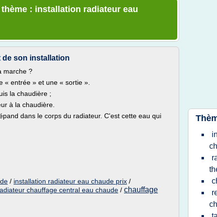
 thème : installation radiateur eau
 de son installation
a marche ?
« entrée » et une « sortie ».
is la chaudière ;
eur à la chaudière.
 répand dans le corps du radiateur. C'est cette eau qui
Thèm
i
ch
r
th
c
ude
/
installation radiateur eau chaude prix
/
chauffage
radiateur chauffage central eau chaude
/
r
ch
t