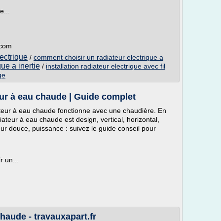
e...
.com
ectrique
/
comment choisir un radiateur electrique a
que a inertie
/
installation radiateur electrique avec fil
ge
ur à eau chaude | Guide complet
ateur à eau chaude fonctionne avec une chaudière. En
iateur à eau chaude est design, vertical, horizontal,
eur douce, puissance : suivez le guide conseil pour
r un...
chaude - travauxapart.fr