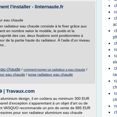
c
t l'installer - linternaute.fr
r
c
teur eau chaude
ac
'un radiateur eau chaude consiste à le fixer grâce aux
c
ient en nombre selon le modèle, le poids et la
ajorité des cas, deux fixations sont positionnées à
pl
ur de la partie haute du radiateur. À l'aide d'un niveau
c
ns...
r
r
el
c
r eau chaude
/
/
comment purger un radiateur a eau chaude
teur eau chaude
/
pose radiateur eau chaude
ra
r
ch
19 | Travaux.com
r
 aluminium design, il en coûtera au minimum 300 EUR
ch
reil d'exception s'apparentant à un objet d'art ou de
r
ricant VASQUO recommande un prix de vente de 885 EUR
c
ssoires pour son radiateur aluminium eau chaude