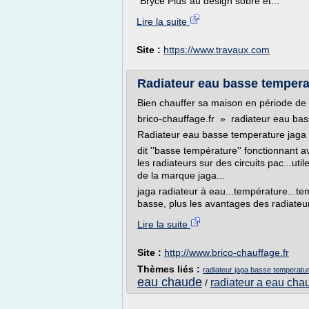
"Bryce Plus"au design sobre et...
Lire la suite
Site :
https://www.travaux.com
Radiateur eau basse temperat
Bien chauffer sa maison en période de 
brico-chauffage.fr » radiateur eau ba
Radiateur eau basse temperature jaga
dit ''basse température'' fonctionnant a
les radiateurs sur des circuits pac...ut
de la marque jaga...
jaga radiateur à eau...température...te
basse, plus les avantages des radiateur
Lire la suite
Site :
http://www.brico-chauffage.fr
Thèmes liés :
radiateur jaga basse temperatu
eau chaude
radiateur a eau cha
/