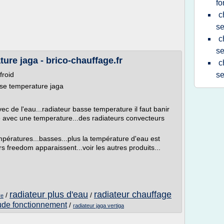
fo
c
se
c
se
ure jaga - brico-chauffage.fr
c
froid
se
sse temperature jaga
vec de l'eau...radiateur basse temperature il faut banir
ile avec une temperature...des radiateurs convecteurs
mpératures...basses...plus la température d'eau est
s freedom apparaissent...voir les autres produits...
radiateur plus d'eau
radiateur chauffage
/
/
re
ude fonctionnement
/
radiateur jaga vertiga