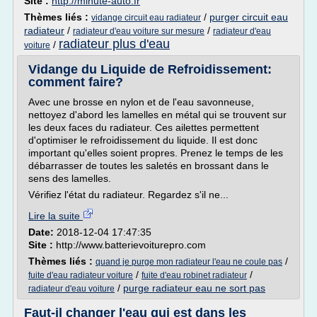
Site :
http://minute-auto.fr
Thèmes liés :
/
purger circuit eau
vidange circuit eau radiateur
radiateur
/
/
radiateur d'eau voiture sur mesure
radiateur d'eau
radiateur plus d'eau
/
voiture
Vidange du Liquide de Refroidissement:
comment faire?
Avec une brosse en nylon et de l'eau savonneuse,
nettoyez d'abord les lamelles en métal qui se trouvent sur
les deux faces du radiateur. Ces ailettes permettent
d'optimiser le refroidissement du liquide. Il est donc
important qu'elles soient propres. Prenez le temps de les
débarrasser de toutes les saletés en brossant dans le
sens des lamelles.
Vérifiez l'état du radiateur. Regardez s'il ne...
Lire la suite
Date:
2018-12-04 17:47:35
Site :
http://www.batterievoiturepro.com
Thèmes liés :
/
quand je purge mon radiateur l'eau ne coule pas
/
/
fuite d'eau radiateur voiture
fuite d'eau robinet radiateur
/
purge radiateur eau ne sort pas
radiateur d'eau voiture
Faut-il changer l'eau qui est dans les