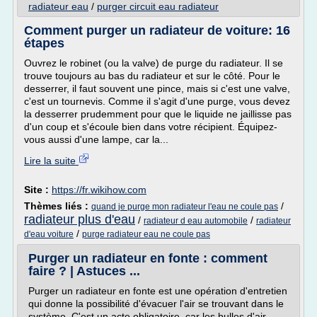
radiateur eau
/
purger circuit eau radiateur
Comment purger un radiateur de voiture: 16
étapes
Ouvrez le robinet (ou la valve) de purge du radiateur. Il se
trouve toujours au bas du radiateur et sur le côté. Pour le
desserrer, il faut souvent une pince, mais si c'est une valve,
c'est un tournevis. Comme il s'agit d'une purge, vous devez
la desserrer prudemment pour que le liquide ne jaillisse pas
d'un coup et s'écoule bien dans votre récipient. Équipez-
vous aussi d'une lampe, car la...
Lire la suite
Site :
https://fr.wikihow.com
Thèmes liés :
/
quand je purge mon radiateur l'eau ne coule pas
radiateur plus d'eau
/
/
radiateur d eau automobile
radiateur
/
d'eau voiture
purge radiateur eau ne coule pas
Purger un radiateur en fonte : comment
faire ? | Astuces ...
Purger un radiateur en fonte est une opération d'entretien
qui donne la possibilité d'évacuer l'air se trouvant dans le
système. C'est un acte obligatoire, car les bulles d'air