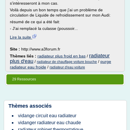
s'intéresseront à mon cas.
Voilà depuis un bon temps que j'ai un problème de
circulation de Liquide de refroidissement sur mon Audi:
résumé de ce qui a été fait:
- J'ai remplacé la culasse (poussoir...
Lire la suite
Site :
http://www.a3forum.fr
radiateur
Thèmes liés :
radiateur plus froid en bas
/
plus d'eau
/
/
purge
radiateur de chauffage voiture bouche
radiateur eau froide
/
radiateur d'eau voiture
29 Ressources
Thèmes associés
vidange circuit eau radiateur
vidanger radiateur eau chaude
radiateur robinet thermostatique