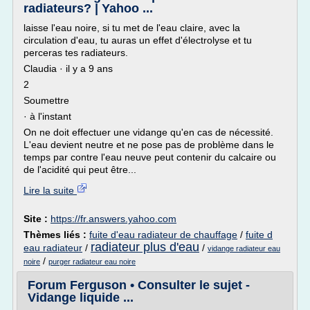
radiateurs? | Yahoo ...
laisse l'eau noire, si tu met de l'eau claire, avec la
circulation d'eau, tu auras un effet d'électrolyse et tu
perceras tes radiateurs.
Claudia · il y a 9 ans
2
Soumettre
· à l'instant
On ne doit effectuer une vidange qu'en cas de nécessité.
L'eau devient neutre et ne pose pas de problème dans le
temps par contre l'eau neuve peut contenir du calcaire ou
de l'acidité qui peut être...
Lire la suite
Site :
https://fr.answers.yahoo.com
Thèmes liés :
fuite d'eau radiateur de chauffage
/
fuite d
radiateur plus d'eau
eau radiateur
/
/
vidange radiateur eau
/
noire
purger radiateur eau noire
Forum Ferguson • Consulter le sujet -
Vidange liquide ...