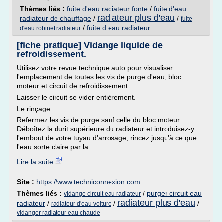
Thèmes liés :
fuite d'eau radiateur fonte
/
fuite d'eau
radiateur plus d'eau
radiateur de chauffage
/
/
fuite
/
fuite d eau radiateur
d'eau robinet radiateur
[fiche pratique] Vidange liquide de
refroidissement.
Utilisez votre revue technique auto pour visualiser
l'emplacement de toutes les vis de purge d'eau, bloc
moteur et circuit de refroidissement.
Laisser le circuit se vider entièrement.
Le rinçage :
Refermez les vis de purge sauf celle du bloc moteur.
Déboîtez la durit supérieure du radiateur et introduisez-y
l'embout de votre tuyau d'arrosage, rincez jusqu'à ce que
l'eau sorte claire par la...
Lire la suite
Site :
https://www.techniconnexion.com
Thèmes liés :
/
purger circuit eau
vidange circuit eau radiateur
radiateur plus d'eau
radiateur
/
/
/
radiateur d'eau voiture
vidanger radiateur eau chaude