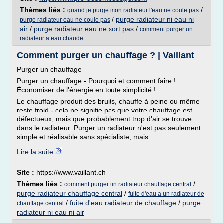
Thèmes liés :
/
quand je purge mon radiateur l'eau ne coule pas
/
purge radiateur ni eau ni
purge radiateur eau ne coule pas
air
/
purge radiateur eau ne sort pas
/
comment purger un
radiateur a eau chaude
Comment purger un chauffage ? | Vaillant
Purger un chauffage
Purger un chauffage - Pourquoi et comment faire !
Économiser de l'énergie en toute simplicité !
Le chauffage produit des bruits, chauffe à peine ou même
reste froid - cela ne signifie pas que votre chauffage est
défectueux, mais que probablement trop d'air se trouve
dans le radiateur. Purger un radiateur n'est pas seulement
simple et réalisable sans spécialiste, mais...
Lire la suite
Site :
https://www.vaillant.ch
Thèmes liés :
/
comment purger un radiateur chauffage central
purge radiateur chauffage central
/
fuite d'eau a un radiateur de
/
fuite d'eau radiateur de chauffage
/
purge
chauffage central
radiateur ni eau ni air