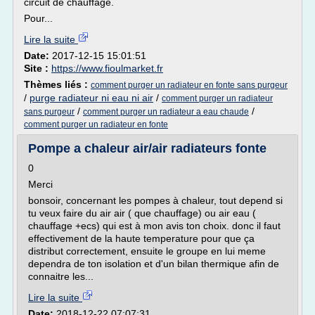
circuit de chauffage.
Pour...
Lire la suite
Date:
2017-12-15 15:01:51
Site :
https://www.fioulmarket.fr
Thèmes liés :
comment purger un radiateur en fonte sans purgeur
/
purge radiateur ni eau ni air
/
comment purger un radiateur
/
/
sans purgeur
comment purger un radiateur a eau chaude
comment purger un radiateur en fonte
Pompe a chaleur air/air radiateurs fonte
0
Merci
bonsoir, concernant les pompes à chaleur, tout depend si
tu veux faire du air air ( que chauffage) ou air eau (
chauffage +ecs) qui est à mon avis ton choix. donc il faut
effectivement de la haute temperature pour que ça
distribut correctement, ensuite le groupe en lui meme
dependra de ton isolation et d'un bilan thermique afin de
connaitre les...
Lire la suite
Date:
2018-12-22 07:07:31