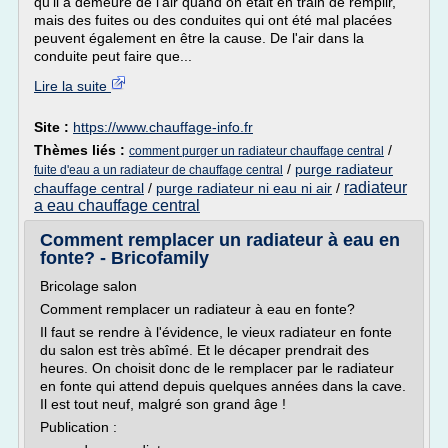
qu'il a demeuré de l'air quand on était en train de remplir,
mais des fuites ou des conduites qui ont été mal placées
peuvent également en être la cause. De l'air dans la
conduite peut faire que...
Lire la suite
Site :
https://www.chauffage-info.fr
Thèmes liés :
/
comment purger un radiateur chauffage central
/
purge radiateur
fuite d'eau a un radiateur de chauffage central
radiateur
chauffage central
/
purge radiateur ni eau ni air
/
a eau chauffage central
Comment remplacer un radiateur à eau en
fonte? - Bricofamily
Bricolage salon
Comment remplacer un radiateur à eau en fonte?
Il faut se rendre à l'évidence, le vieux radiateur en fonte
du salon est très abîmé. Et le décaper prendrait des
heures. On choisit donc de le remplacer par le radiateur
en fonte qui attend depuis quelques années dans la cave.
Il est tout neuf, malgré son grand âge !
Publication :