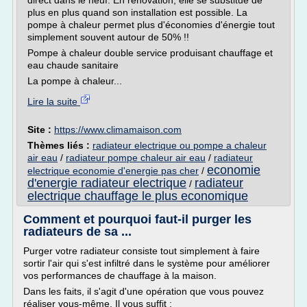
direct dans le neuf. En rénovation, elle se substitue de
plus en plus quand son installation est possible. La
pompe à chaleur permet plus d'économies d'énergie tout
simplement souvent autour de 50% !!
Pompe à chaleur double service produisant chauffage et
eau chaude sanitaire
La pompe à chaleur...
Lire la suite
Site :
https://www.climamaison.com
Thèmes liés :
radiateur electrique ou pompe a chaleur
air eau
/
radiateur pompe chaleur air eau
/
radiateur
economie
electrique economie d'energie pas cher
/
d'energie radiateur electrique
radiateur
/
electrique chauffage le plus economique
Comment et pourquoi faut-il purger les
radiateurs de sa ...
Purger votre radiateur consiste tout simplement à faire
sortir l'air qui s'est infiltré dans le système pour améliorer
vos performances de chauffage à la maison.
Dans les faits, il s'agit d'une opération que vous pouvez
réaliser vous-même. Il vous suffit :