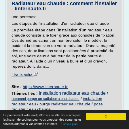
Radiateur eau chaude : comment l'installer
- linternaute.fr
une perceuse.
Les étapes de l'installation d'un radiateur eau chaude
La première étape dans l'installation d'un radiateur eau
chaude consiste à le fixer grâce aux consoles de fixation.
Ces dernières varient en nombre selon le modèle, le
poids et la dimension de votre radiateur. Dans la majorité
des cas, deux fixations sont positionnées à proximité du
sol, une voire deux à hauteur de la partie haute du
radiateur. À l'aide d'un niveau à bulle et d'un crayon,
repérez donc dans...
Lire la suite
Site :
https://www.linternaute.fr
installation radiateur eau chaude
Thèmes liés :
/
/
installation
comment purger un radiateur a eau chaude
radiateur eau
/
purge radiateur eau chaude
/
pose
radiateur eau chaude
En poursuivant votre navigation sur ce site, vous acceptez
X
Purger un radiateur -
l'utilisation de cookies pour vous proposer des contenus et
deco.journaldesfemmes.fr
services adaptés à vos centres d'intérêts.
En savoir plus