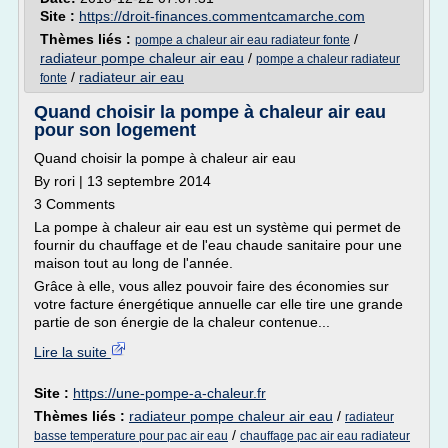
Site :
https://droit-finances.commentcamarche.com
Thèmes liés :
/
pompe a chaleur air eau radiateur fonte
radiateur pompe chaleur air eau
/
pompe a chaleur radiateur
/
radiateur air eau
fonte
Quand choisir la pompe à chaleur air eau
pour son logement
Quand choisir la pompe à chaleur air eau
By rori | 13 septembre 2014
3 Comments
La pompe à chaleur air eau est un système qui permet de
fournir du chauffage et de l'eau chaude sanitaire pour une
maison tout au long de l'année.
Grâce à elle, vous allez pouvoir faire des économies sur
votre facture énergétique annuelle car elle tire une grande
partie de son énergie de la chaleur contenue...
Lire la suite
Site :
https://une-pompe-a-chaleur.fr
Thèmes liés :
radiateur pompe chaleur air eau
/
radiateur
/
basse temperature pour pac air eau
chauffage pac air eau radiateur