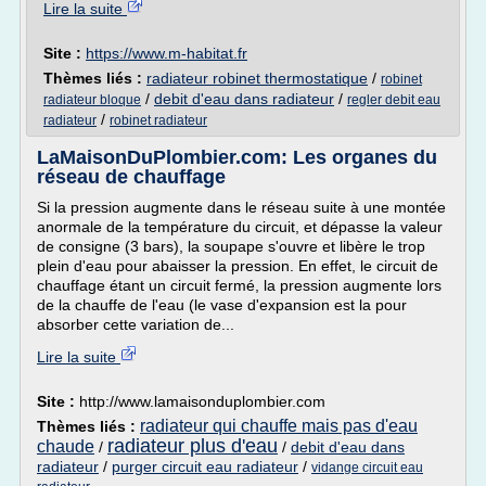
Lire la suite
Site :
https://www.m-habitat.fr
Thèmes liés :
radiateur robinet thermostatique
/
robinet
/
debit d'eau dans radiateur
/
radiateur bloque
regler debit eau
/
radiateur
robinet radiateur
LaMaisonDuPlombier.com: Les organes du
réseau de chauffage
Si la pression augmente dans le réseau suite à une montée
anormale de la température du circuit, et dépasse la valeur
de consigne (3 bars), la soupape s'ouvre et libère le trop
plein d'eau pour abaisser la pression. En effet, le circuit de
chauffage étant un circuit fermé, la pression augmente lors
de la chauffe de l'eau (le vase d'expansion est la pour
absorber cette variation de...
Lire la suite
Site :
http://www.lamaisonduplombier.com
radiateur qui chauffe mais pas d'eau
Thèmes liés :
radiateur plus d'eau
chaude
/
/
debit d'eau dans
radiateur
/
purger circuit eau radiateur
/
vidange circuit eau