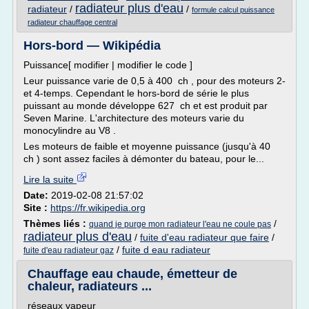
radiateur plus d'eau
radiateur
/
/
formule calcul puissance
radiateur chauffage central
Hors-bord — Wikipédia
Puissance[ modifier | modifier le code ]
Leur puissance varie de 0,5 à 400 ch , pour des moteurs 2-
et 4-temps. Cependant le hors-bord de série le plus
puissant au monde développe 627 ch et est produit par
Seven Marine. L'architecture des moteurs varie du
monocylindre au V8 .
Les moteurs de faible et moyenne puissance (jusqu'à 40
ch ) sont assez faciles à démonter du bateau, pour le...
Lire la suite
Date:
2019-02-08 21:57:02
Site :
https://fr.wikipedia.org
Thèmes liés :
/
quand je purge mon radiateur l'eau ne coule pas
radiateur plus d'eau
/
fuite d'eau radiateur que faire
/
/
fuite d eau radiateur
fuite d'eau radiateur gaz
Chauffage eau chaude, émetteur de
chaleur, radiateurs ...
réseaux vapeur