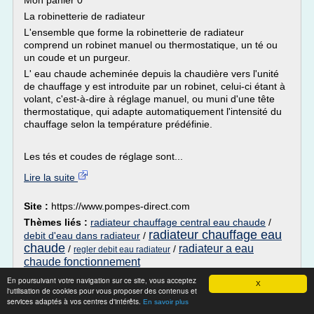
Mon panier 0
La robinetterie de radiateur
L'ensemble que forme la robinetterie de radiateur
comprend un robinet manuel ou thermostatique, un té ou
un coude et un purgeur.
L' eau chaude acheminée depuis la chaudière vers l'unité
de chauffage y est introduite par un robinet, celui-ci étant à
volant, c'est-à-dire à réglage manuel, ou muni d'une tête
thermostatique, qui adapte automatiquement l'intensité du
chauffage selon la température prédéfinie.
Les tés et coudes de réglage sont...
Lire la suite
Site :
https://www.pompes-direct.com
Thèmes liés :
radiateur chauffage central eau chaude
/
radiateur chauffage eau
debit d'eau dans radiateur
/
chaude
radiateur a eau
/
/
regler debit eau radiateur
chaude fonctionnement
En poursuivant votre navigation sur ce site, vous acceptez
radiateur chaud en haut et froid en bas -
X
l'utilisation de cookies pour vous proposer des contenus et
Page 1 - yAronet
services adaptés à vos centres d'intérêts.
En savoir plus