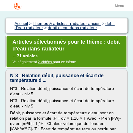
Menu
Accueil
>
Thèmes & articles : radiateur ancien
>
debit
d'eau radiateur
>
debit d'eau dans radiateur
Articles sélectionnés pour le thème : debit
d'eau dans radiateur
71 articles
→
Voir également
2 Vidéos
pour ce thème
N°3 - Relation débit, puissance et écart de
température d ...
N°3 - Relation débit, puissance et écart de température
d'eau - niv 5
N°3 - Relation débit, puissance et écart de température
d'eau - niv 5
Débit, puissance et écart de température d'eau sont en
relation par la formule :P = qv × 1,16 × T Avec :- P en [kW]-
qv en [m³/h]- 1,16 : Chaleur volumique de l'eau en
[kWh/m³°C]- T : Ecart de température reçu ou perdu par