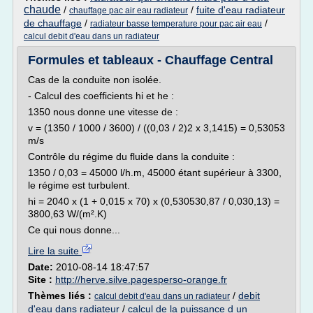
chaude
/
/
fuite d'eau radiateur
chauffage pac air eau radiateur
de chauffage
/
/
radiateur basse temperature pour pac air eau
calcul debit d'eau dans un radiateur
Formules et tableaux - Chauffage Central
Cas de la conduite non isolée.
- Calcul des coefficients hi et he :
1350 nous donne une vitesse de :
v = (1350 / 1000 / 3600) / ((0,03 / 2)2 x 3,1415) = 0,53053
m/s
Contrôle du régime du fluide dans la conduite :
1350 / 0,03 = 45000 l/h.m, 45000 étant supérieur à 3300,
le régime est turbulent.
hi = 2040 x (1 + 0,015 x 70) x (0,530530,87 / 0,030,13) =
3800,63 W/(m².K)
Ce qui nous donne...
Lire la suite
Date:
2010-08-14 18:47:57
Site :
http://herve.silve.pagesperso-orange.fr
Thèmes liés :
/
debit
calcul debit d'eau dans un radiateur
d'eau dans radiateur
/
calcul de la puissance d un