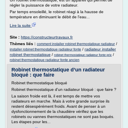
Un robinet thermostatique, est un appareil qui permet de
régler la puissance de votre radiateur.
Par temps ensoleillé, le robinet réagi à la hausse de
température en diminuant le débit de l'eau...
Lire la suite
Site :
https://constructeurtravaux.fr
Thèmes liés :
/
comment installer robinet thermostatique radiateur
/
radiateur installer
installer robinet thermostatique radiateur fonte
robinet thermostatique
/
/
robinet thermostatique radiateur fonte prix
robinet thermostatique radiateur fonte ancien
Robinet thermostatique d’un radiateur
bloqué : que faire
Robinet thermostatique bloqué
Robinet thermostatique d'un radiateur bloqué : que faire ?
La saison froide est là, il est temps de mettre vos
radiateurs en marche. Mais à votre grande surprise ils
restent désespérément froids. Avant de penser à un
dysfonctionnement de la chaudière vérifiez que les
robinets ou vannes thermostatiques ne sont pas boqués.
Les étapes pour les...