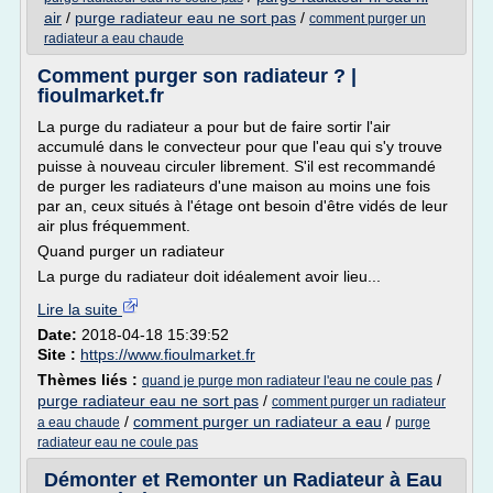
air
/
purge radiateur eau ne sort pas
/
comment purger un
radiateur a eau chaude
Comment purger son radiateur ? |
fioulmarket.fr
La purge du radiateur a pour but de faire sortir l'air
accumulé dans le convecteur pour que l'eau qui s'y trouve
puisse à nouveau circuler librement. S'il est recommandé
de purger les radiateurs d'une maison au moins une fois
par an, ceux situés à l'étage ont besoin d'être vidés de leur
air plus fréquemment.
Quand purger un radiateur
La purge du radiateur doit idéalement avoir lieu...
Lire la suite
Date:
2018-04-18 15:39:52
Site :
https://www.fioulmarket.fr
Thèmes liés :
/
quand je purge mon radiateur l'eau ne coule pas
purge radiateur eau ne sort pas
/
comment purger un radiateur
/
comment purger un radiateur a eau
/
a eau chaude
purge
radiateur eau ne coule pas
Démonter et Remonter un Radiateur à Eau