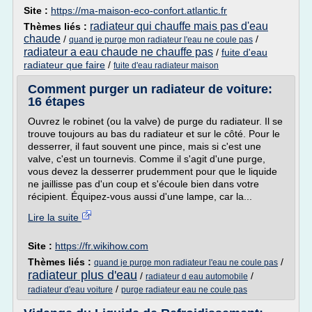
Site :
https://ma-maison-eco-confort.atlantic.fr
radiateur qui chauffe mais pas d'eau
Thèmes liés :
chaude
/
/
quand je purge mon radiateur l'eau ne coule pas
radiateur a eau chaude ne chauffe pas
/
fuite d'eau
radiateur que faire
/
fuite d'eau radiateur maison
Comment purger un radiateur de voiture:
16 étapes
Ouvrez le robinet (ou la valve) de purge du radiateur. Il se
trouve toujours au bas du radiateur et sur le côté. Pour le
desserrer, il faut souvent une pince, mais si c'est une
valve, c'est un tournevis. Comme il s'agit d'une purge,
vous devez la desserrer prudemment pour que le liquide
ne jaillisse pas d'un coup et s'écoule bien dans votre
récipient. Équipez-vous aussi d'une lampe, car la...
Lire la suite
Site :
https://fr.wikihow.com
Thèmes liés :
/
quand je purge mon radiateur l'eau ne coule pas
radiateur plus d'eau
/
/
radiateur d eau automobile
/
radiateur d'eau voiture
purge radiateur eau ne coule pas