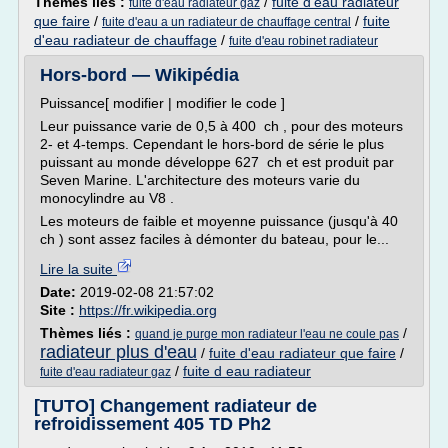
Thèmes liés :
/
fuite d'eau radiateur
fuite d'eau radiateur gaz
que faire
/
/
fuite
fuite d'eau a un radiateur de chauffage central
d'eau radiateur de chauffage
/
fuite d'eau robinet radiateur
Hors-bord — Wikipédia
Puissance[ modifier | modifier le code ]
Leur puissance varie de 0,5 à 400 ch , pour des moteurs
2- et 4-temps. Cependant le hors-bord de série le plus
puissant au monde développe 627 ch et est produit par
Seven Marine. L'architecture des moteurs varie du
monocylindre au V8 .
Les moteurs de faible et moyenne puissance (jusqu'à 40
ch ) sont assez faciles à démonter du bateau, pour le...
Lire la suite
Date:
2019-02-08 21:57:02
Site :
https://fr.wikipedia.org
Thèmes liés :
/
quand je purge mon radiateur l'eau ne coule pas
radiateur plus d'eau
/
fuite d'eau radiateur que faire
/
/
fuite d eau radiateur
fuite d'eau radiateur gaz
[TUTO] Changement radiateur de
refroidissement 405 TD Ph2