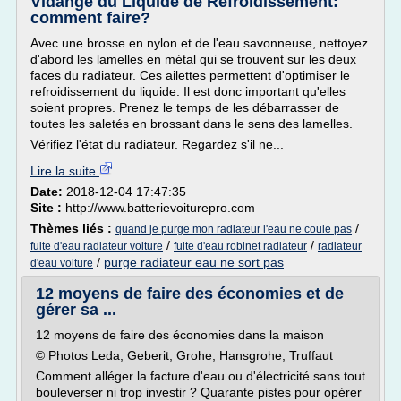
Vidange du Liquide de Refroidissement:
comment faire?
Avec une brosse en nylon et de l'eau savonneuse, nettoyez
d'abord les lamelles en métal qui se trouvent sur les deux
faces du radiateur. Ces ailettes permettent d'optimiser le
refroidissement du liquide. Il est donc important qu'elles
soient propres. Prenez le temps de les débarrasser de
toutes les saletés en brossant dans le sens des lamelles.
Vérifiez l'état du radiateur. Regardez s'il ne...
Lire la suite
Date:
2018-12-04 17:47:35
Site :
http://www.batterievoiturepro.com
Thèmes liés :
/
quand je purge mon radiateur l'eau ne coule pas
/
/
fuite d'eau radiateur voiture
fuite d'eau robinet radiateur
radiateur
/
purge radiateur eau ne sort pas
d'eau voiture
12 moyens de faire des économies et de
gérer sa ...
12 moyens de faire des économies dans la maison
© Photos Leda, Geberit, Grohe, Hansgrohe, Truffaut
Comment alléger la facture d'eau ou d'électricité sans tout
bouleverser ni trop investir ? Quarante pistes pour opérer