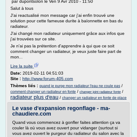
par dupontsolon le Ven 9 Avr 2010 - 11:50
Salut à tous
J'ai reactualisé mon message car j'ai enfin trouvé une
solution pour cette fameuse durite à baïonnette en bas du
radiateur.
J'ai changé mon radiateur uniquement grâce aux infos que
j'ai trouvées sur ce site.
Je n'ai pas la prétention d'apprendre à qui que ce soit
comment changer un radiateur, je veux juste faire part de
mon...
Lire la suite
Date:
2019-02-11 04:51:03
Site :
http://www.forum-405.com
Thèmes liés :
/
quand je purge mon radiateur l'eau ne coule pas
/
/
comment changer un radiateur en fonte
changer joint radiateur fonte
radiateur plus d'eau
/
changer un radiateur en fonte de place
Le vase d'expansion regonflage - ma-
chaudiere.com
Quand vous commencez à gonfler faites attention ça va
couler là où vous avez ouvert pour vidanger (surtout si
vous avez ouvert le purgeur du radiateur du salon avec la