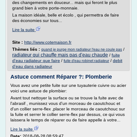
des changements en douceur... mais qui feront le plus
grand bien à votre porte-monnaie.
La maison idéale, belle et écolo , qui permettra de faire
des économies sur tous...
Lire la suite
Site :
http://www.cotemaison.fr
Thèmes liés :
/
quand je purge mon radiateur l'eau ne coule pas
radiateur qui chauffe mais pas d'eau chaude
/
fuite
d'eau radiateur que faire
/
/
debit
fuite d'eau robinet radiateur
d'eau dans radiateur
Astuce comment Réparer ?: Plomberie
Vous avez une petite fuite sur une tuyauterie cuivre ou acier
voici une astuce de plombier:
Avant tout nettoyer la surface ou se trouve la fuite avec de
l'abrasif , munissez vous d'un morceau de caoutchouc et
d'un collier serre-flex ,placer le morceau de caoutchouc sur
la fuite et serrer le collier serre-flex par dessus, ce qui vous
laissera le temps de réparer ou de faire appelle à votre...
Lire la suite
Date:
2018-08-28 08:59:47