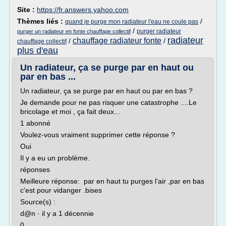
Site :
https://fr.answers.yahoo.com
Thèmes liés :
/
quand je purge mon radiateur l'eau ne coule pas
/
purger radiateur
purger un radiateur en fonte chauffage collectif
radiateur
chauffage radiateur fonte
/
/
chauffage collectif
plus d'eau
Un radiateur, ça se purge par en haut ou
par en bas ...
Un radiateur, ça se purge par en haut ou par en bas ?
Je demande pour ne pas risquer une catastrophe ....Le
bricolage et moi , ça fait deux...
1 abonné
Voulez-vous vraiment supprimer cette réponse ?
Oui
Il y a eu un problème.
réponses
Meilleure réponse: par en haut tu purges l'air ,par en bas
c'est pour vidanger .bises
Source(s) :
d@n · il y a 1 décennie
0