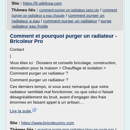
Site :
https://fr.wikihow.com
Thèmes liés :
/
comment purger un radiateur sans cle
comment
/
comment purger un
purger un radiateur a eau chaude
radiateur a eau
/
comment purger un radiateur
/
purge
radiateur eau froide
Comment et pourquoi purger un radiateur -
Bricoleur Pro
Contact
|
Vous êtes ici : Dossiers et conseils bricolage, construction,
rénovation pour la maison > Chauffage et isolation >
Comment purger un radiateur ?
Comment purger un radiateur ?
Ces derniers temps, si vous avez remarqué que votre
radiateur semblait mal fonctionner, ou que celui-ci faisait
désagréablement du bruit, avant d'engager des frais
énormes en faisant appel à un artisan,...
Lire la suite
Site :
https://www.bricoleurpro.com
Thèmes liés :
/
quand je purge mon radiateur l'eau ne coule pas