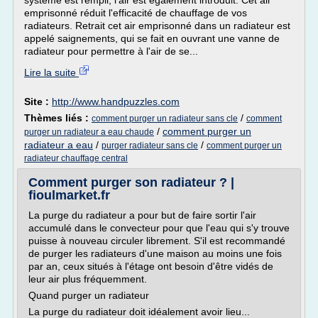
système est rempli, l'air est également introduit. Cet air
emprisonné réduit l'efficacité de chauffage de vos
radiateurs. Retrait cet air emprisonné dans un radiateur est
appelé saignements, qui se fait en ouvrant une vanne de
radiateur pour permettre à l'air de se...
Lire la suite
Site :
http://www.handpuzzles.com
Thèmes liés :
/
comment purger un radiateur sans cle
comment
/
comment purger un
purger un radiateur a eau chaude
radiateur a eau
/
/
purger radiateur sans cle
comment purger un
radiateur chauffage central
Comment purger son radiateur ? |
fioulmarket.fr
La purge du radiateur a pour but de faire sortir l'air
accumulé dans le convecteur pour que l'eau qui s'y trouve
puisse à nouveau circuler librement. S'il est recommandé
de purger les radiateurs d'une maison au moins une fois
par an, ceux situés à l'étage ont besoin d'être vidés de
leur air plus fréquemment.
Quand purger un radiateur
La purge du radiateur doit idéalement avoir lieu...