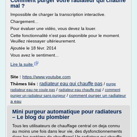
Comment purger votre radiateur qui chauffe
mal ?
Impossible de charger la transcription interactive.
Chargement...
Pour évaluer une vidéo, vous devez la louer.
Cette fonctionnalité n'est pas disponible pour le moment.
Veuillez réessayer ultérieurement.
Ajoutée le 18 févr. 2014
Vous avez le sentiment...
Lire la suite
Site :
https://www.youtube.com
radiateur eau qui chauffe pas
Thèmes liés :
/
purge
/
/
radiateur eau ne coule pas
radiateur eau chauffe mal
comment
/
comment purger un radiateur
purger un radiateur sans purgeur
a eau
Mini purgeur automatique pour radiateurs
– Le blog du plombier
Tous les utilisateurs de chauffage central on deja connu
au moins une fois dans leur vie, des dysfonctionnements
dans les système de chauffage! Un radiateur qui chauffe