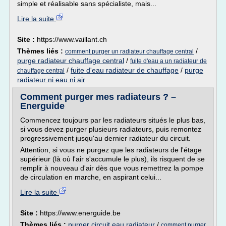
simple et réalisable sans spécialiste, mais...
Lire la suite
Site :
https://www.vaillant.ch
Thèmes liés :
/
comment purger un radiateur chauffage central
purge radiateur chauffage central
/
fuite d'eau a un radiateur de
/
fuite d'eau radiateur de chauffage
/
purge
chauffage central
radiateur ni eau ni air
Comment purger mes radiateurs ? –
Energuide
Commencez toujours par les radiateurs situés le plus bas,
si vous devez purger plusieurs radiateurs, puis remontez
progressivement jusqu'au dernier radiateur du circuit.
Attention, si vous ne purgez que les radiateurs de l'étage
supérieur (là où l'air s'accumule le plus), ils risquent de se
remplir à nouveau d'air dès que vous remettrez la pompe
de circulation en marche, en aspirant celui...
Lire la suite
Site :
https://www.energuide.be
Thèmes liés :
purger circuit eau radiateur
/
comment purger