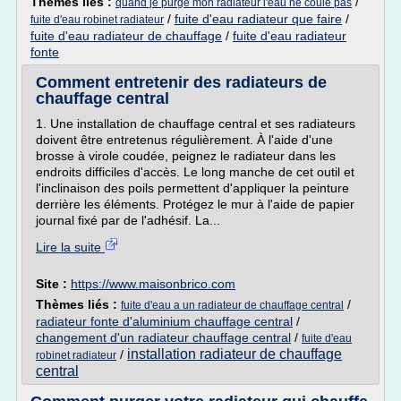
Thèmes liés :
/
quand je purge mon radiateur l'eau ne coule pas
/
fuite d'eau radiateur que faire
/
fuite d'eau robinet radiateur
fuite d'eau radiateur de chauffage
/
fuite d'eau radiateur
fonte
Comment entretenir des radiateurs de
chauffage central
1. Une installation de chauffage central et ses radiateurs
doivent être entretenus régulièrement. À l'aide d'une
brosse à virole coudée, peignez le radiateur dans les
endroits difficiles d'accès. Le long manche de cet outil et
l'inclinaison des poils permettent d'appliquer la peinture
derrière les éléments. Protégez le mur à l'aide de papier
journal fixé par de l'adhésif. La...
Lire la suite
Site :
https://www.maisonbrico.com
Thèmes liés :
/
fuite d'eau a un radiateur de chauffage central
radiateur fonte d'aluminium chauffage central
/
changement d'un radiateur chauffage central
/
fuite d'eau
installation radiateur de chauffage
/
robinet radiateur
central