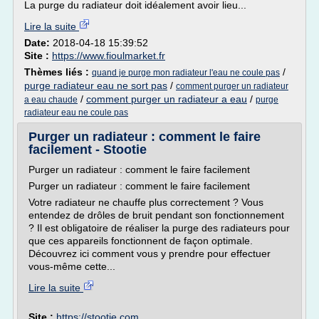
La purge du radiateur doit idéalement avoir lieu...
Lire la suite
Date:
2018-04-18 15:39:52
Site :
https://www.fioulmarket.fr
Thèmes liés :
/
quand je purge mon radiateur l'eau ne coule pas
purge radiateur eau ne sort pas
/
comment purger un radiateur
/
comment purger un radiateur a eau
/
a eau chaude
purge
radiateur eau ne coule pas
Purger un radiateur : comment le faire
facilement - Stootie
Purger un radiateur : comment le faire facilement
Purger un radiateur : comment le faire facilement
Votre radiateur ne chauffe plus correctement ? Vous
entendez de drôles de bruit pendant son fonctionnement
? Il est obligatoire de réaliser la purge des radiateurs pour
que ces appareils fonctionnent de façon optimale.
Découvrez ici comment vous y prendre pour effectuer
vous-même cette...
Lire la suite
Site :
https://stootie.com