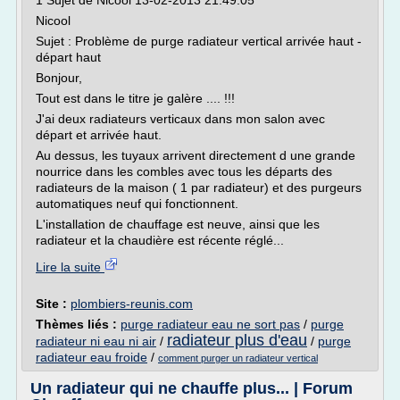
1 Sujet de Nicool 13-02-2013 21:49:05
Nicool
Sujet : Problème de purge radiateur vertical arrivée haut -
départ haut
Bonjour,
Tout est dans le titre je galère .... !!!
J'ai deux radiateurs verticaux dans mon salon avec
départ et arrivée haut.
Au dessus, les tuyaux arrivent directement d une grande
nourrice dans les combles avec tous les départs des
radiateurs de la maison ( 1 par radiateur) et des purgeurs
automatiques neuf qui fonctionnent.
L'installation de chauffage est neuve, ainsi que les
radiateur et la chaudière est récente réglé...
Lire la suite
Site :
plombiers-reunis.com
Thèmes liés :
purge radiateur eau ne sort pas
/
purge
radiateur plus d'eau
radiateur ni eau ni air
/
/
purge
radiateur eau froide
/
comment purger un radiateur vertical
Un radiateur qui ne chauffe plus... | Forum