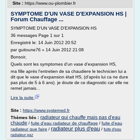
Site :
https://www.ou-plombier.fr
SYMPTOME D'UN VASE D'EXPANSION HS |
Forum Chauffage ...
SYMPTOME D'UN VASE D'EXPANSION HS
36 messages Page 1 sur 1
Enregistré le: 14 Juin 2012 20:52
par guitoune76 » 14 Juin 2012 21:08
Bonsoir,
Quels sont les symptomes d'un vase d'expansion HS,
ma fille aprés l'entretien de sa chaudiere le technicien lui a
dit que le vase d'expansion était HS, (d'aprés lui ca ne dure
pas plus de 5 à 6 ans). je doute de ce diagnostic car elle ne
remet jamais...
Lire la suite
Site :
https://www.systemed.fr
radiateur qui chauffe mais pas d'eau
Thèmes liés :
chaude
/
fuite d'eau radiateur de chauffage
/
fuite d'eau
radiateur plus d'eau
radiateur que faire
/
/
fuite d'eau
radiateur gaz