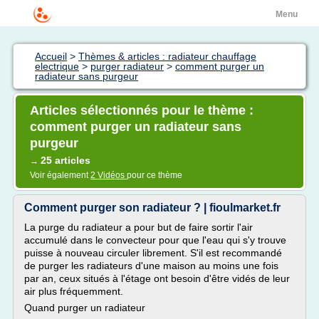
Menu
Accueil
>
Thèmes & articles : radiateur chauffage
electrique
>
purger radiateur
>
comment purger un
radiateur sans purgeur
Articles sélectionnés pour le thème :
comment purger un radiateur sans
purgeur
25 articles
→
Voir également
2 Vidéos
pour ce thème
Comment purger son radiateur ? | fioulmarket.fr
La purge du radiateur a pour but de faire sortir l'air
accumulé dans le convecteur pour que l'eau qui s'y trouve
puisse à nouveau circuler librement. S'il est recommandé
de purger les radiateurs d'une maison au moins une fois
par an, ceux situés à l'étage ont besoin d'être vidés de leur
air plus fréquemment.
Quand purger un radiateur