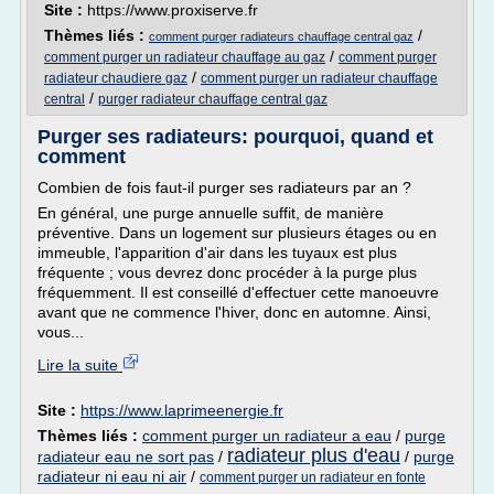
Site :
https://www.proxiserve.fr
Thèmes liés :
/
comment purger radiateurs chauffage central gaz
/
comment purger un radiateur chauffage au gaz
comment purger
/
radiateur chaudiere gaz
comment purger un radiateur chauffage
/
central
purger radiateur chauffage central gaz
Purger ses radiateurs: pourquoi, quand et
comment
Combien de fois faut-il purger ses radiateurs par an ?
En général, une purge annuelle suffit, de manière
préventive. Dans un logement sur plusieurs étages ou en
immeuble, l'apparition d'air dans les tuyaux est plus
fréquente ; vous devrez donc procéder à la purge plus
fréquemment. Il est conseillé d'effectuer cette manoeuvre
avant que ne commence l'hiver, donc en automne. Ainsi,
vous...
Lire la suite
Site :
https://www.laprimeenergie.fr
Thèmes liés :
comment purger un radiateur a eau
/
purge
radiateur plus d'eau
radiateur eau ne sort pas
/
/
purge
radiateur ni eau ni air
/
comment purger un radiateur en fonte