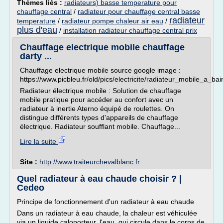
Thèmes liés :
radiateurs) basse temperature pour
chauffage central
/
radiateur pour chauffage central basse
radiateur
temperature
/
radiateur pompe chaleur air eau
/
plus d'eau
/
installation radiateur chauffage central prix
Chauffage electrique mobile chauffage
darty ...
Chauffage electrique mobile source google image :
https://www.picbleu.fr/old/pics/electricite/radiateur_mobile_a_ba
Radiateur électrique mobile : Solution de chauffage
mobile pratique pour accéder au confort avec un
radiateur à inertie Aterno équipé de roulettes. On
distingue différents types d'appareils de chauffage
électrique. Radiateur soufflant mobile. Chauffage...
Lire la suite
Site :
http://www.traiteurchevalblanc.fr
Quel radiateur à eau chaude choisir ? |
Cedeo
Principe de fonctionnement d'un radiateur à eau chaude
Dans un radiateur à eau chaude, la chaleur est véhiculée
via un liquide caloporteur, l'eau, qui circule dans le corps de