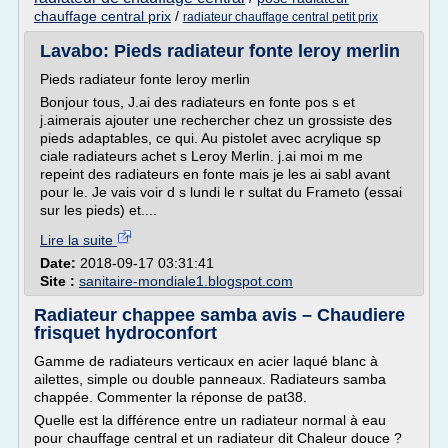
chauffage central prix
/
radiateur chauffage central petit prix
Lavabo: Pieds radiateur fonte leroy merlin
Pieds radiateur fonte leroy merlin
Bonjour tous, J.ai des radiateurs en fonte pos s et
j.aimerais ajouter une rechercher chez un grossiste des
pieds adaptables, ce qui. Au pistolet avec acrylique sp
ciale radiateurs achet s Leroy Merlin. j.ai moi m me
repeint des radiateurs en fonte mais je les ai sabl avant
pour le. Je vais voir d s lundi le r sultat du Frameto (essai
sur les pieds) et....
Lire la suite
Date:
2018-09-17 03:31:41
Site :
sanitaire-mondiale1.blogspot.com
Radiateur chappee samba avis – Chaudiere
frisquet hydroconfort
Gamme de radiateurs verticaux en acier laqué blanc à
ailettes, simple ou double panneaux. Radiateurs samba
chappée. Commenter la réponse de pat38.
Quelle est la différence entre un radiateur normal à eau
pour chauffage central et un radiateur dit Chaleur douce ?