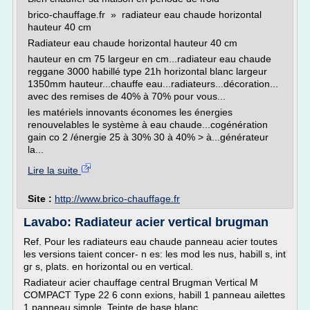
brico-chauffage.fr » radiateur eau chaude horizontal
hauteur 40 cm
Radiateur eau chaude horizontal hauteur 40 cm
hauteur en cm 75 largeur en cm...radiateur eau chaude
reggane 3000 habillé type 21h horizontal blanc largeur
1350mm hauteur...chauffe eau...radiateurs...décoration...
avec des remises de 40% à 70% pour vous...
les matériels innovants économes les énergies
renouvelables le système à eau chaude...cogénération
gain co 2 /énergie 25 à 30% 30 à 40% > à...générateur
la...
Lire la suite
Site :
http://www.brico-chauffage.fr
Lavabo: Radiateur acier vertical brugman
Ref. Pour les radiateurs eau chaude panneau acier toutes
les versions taient concer- n es: les mod les nus, habill s, int
gr s, plats. en horizontal ou en vertical.
Radiateur acier chauffage central Brugman Vertical M
COMPACT Type 22 6 conn exions, habill 1 panneau ailettes
1 panneau simple. Teinte de base blanc.