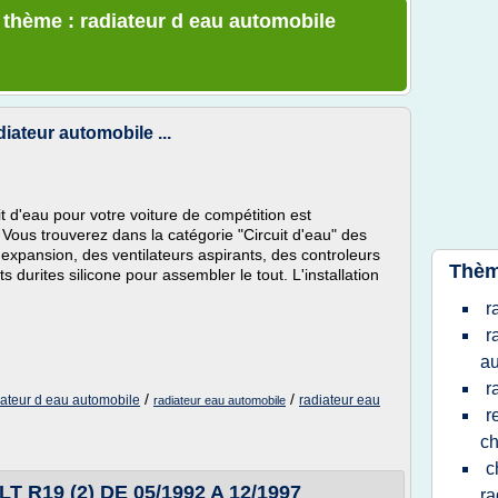
e thème : radiateur d eau automobile
iateur automobile ...
t d'eau pour votre voiture de compétition est
Vous trouverez dans la catégorie "Circuit d'eau" des
expansion, des ventilateurs aspirants, des controleurs
Thèm
durites silicone pour assembler le tout. L'installation
r
r
au
r
/
/
iateur d eau automobile
radiateur eau
radiateur eau automobile
r
ch
c
T R19 (2) DE 05/1992 A 12/1997
ra