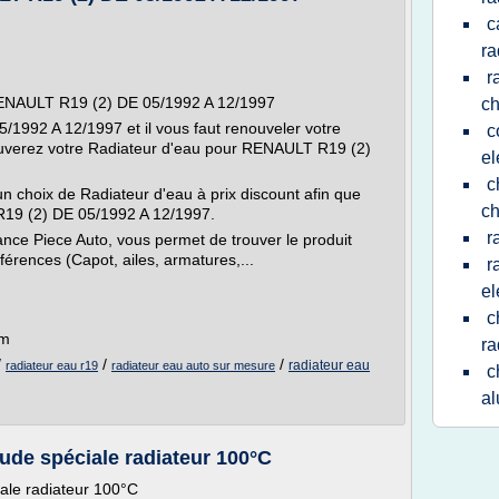
c
ra
r
RENAULT R19 (2) DE 05/1992 A 12/1997
c
992 A 12/1997 et il vous faut renouveler votre
c
rouverez votre Radiateur d'eau pour RENAULT R19 (2)
el
c
 choix de Radiateur d'eau à prix discount afin que
c
R19 (2) DE 05/1992 A 12/1997.
r
ance Piece Auto, vous permet de trouver le produit
érences (Capot, ailes, armatures,...
r
el
c
om
ra
/
/
/
radiateur eau
radiateur eau r19
radiateur eau auto sur mesure
c
a
ude spéciale radiateur 100°C
ale radiateur 100°C