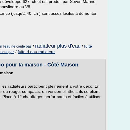
e développe 627 ch et est produit par Seven Marine.
nocylindre au V8 .
ance (jusqu'à 40 ch ) sont assez faciles à démonter
radiateur plus d'eau
/
/
fuite
r l'eau ne coule pas
/
fuite d eau radiateur
iateur gaz
co pour la maison - Côté Maison
a maison
 les radiateurs participent pleinement à votre déco. En
r ou rouge, compacts, en version plinthe... ils se plient
. Place à 12 chauffages performants et faciles à utiliser