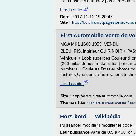
Un conseil, n'attendez pas d'être dans l
Lire la suite
Date:
2017-11-12 19:20:45
Site :
http://f.dichamp.pagesperso-oran
First Automobile Vente de voi
MGA MK1 1600 1959 VENDU
BLEU IRIS, intérieur CUIR NOIR + PA
Véhicule + Look superbes!Couleur d`or
(263 miles depuis restauration) et car
numbers + Couleurs,Dossier photos com
factures,Quelques améliorations techni
Lire la suite
Site :
http://www.first-automobile.com
Thèmes liés :
/
radiateur d'eau voiture
rad
Hors-bord — Wikipédia
Puissance[ modifier | modifier le code ]
Leur puissance varie de 0,5 à 400 ch ,