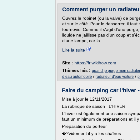
Comment purger un radiateur
Ouvrez le robinet (ou la valve) de purge
et sur le côté. Pour le desserrer, il fau
tournevis. Comme il s'agit d'une purg
liquide ne jaillisse pas d'un coup et s'
d'une lampe, car la...
Lire la suite
Site :
https://fr.wikihow.com
Thèmes liés :
quand je purge mon radiateu
/
/
d eau automobile
radiateur d'eau voiture
p
Faire du camping car l'hiver
Mise à jour le 12/11/2017
La rubrique de saison L'HIVER
L'hiver est également une saison sympa
faut un minimum de préparations et il y
Préparation du porteur
�?videment il y a les chaînes.