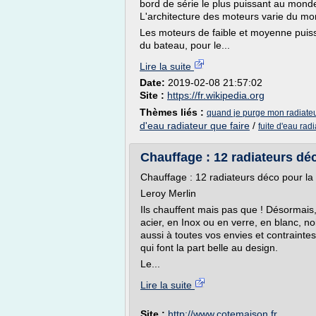
bord de série le plus puissant au mond
L'architecture des moteurs varie du mo
Les moteurs de faible et moyenne puiss
du bateau, pour le...
Lire la suite
Date:
2019-02-08 21:57:02
Site :
https://fr.wikipedia.org
Thèmes liés :
quand je purge mon radiateu
d'eau radiateur que faire
/
fuite d'eau rad
Chauffage : 12 radiateurs dé
Chauffage : 12 radiateurs déco pour l
Leroy Merlin
Ils chauffent mais pas que ! Désormais,
acier, en Inox ou en verre, en blanc, noi
aussi à toutes vos envies et contraintes
qui font la part belle au design.
Le...
Lire la suite
Site :
http://www.cotemaison.fr