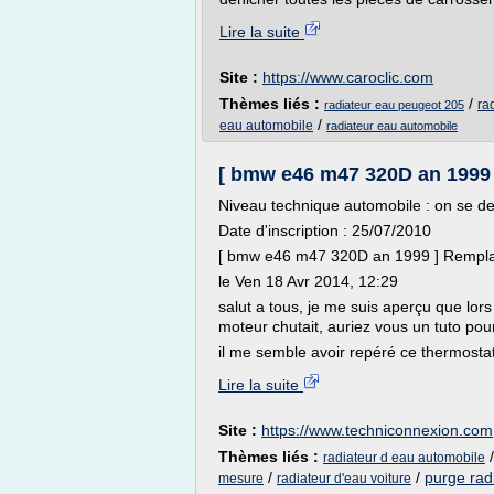
Lire la suite
Site :
https://www.caroclic.com
Thèmes liés :
/
ra
radiateur eau peugeot 205
/
eau automobile
radiateur eau automobile
[ bmw e46 m47 320D an 1999 
Niveau technique automobile : on se de
Date d'inscription : 25/07/2010
[ bmw e46 m47 320D an 1999 ] Remplac
le Ven 18 Avr 2014, 12:29
salut a tous, je me suis aperçu que lo
moteur chutait, auriez vous un tuto po
il me semble avoir repéré ce thermostat 
Lire la suite
Site :
https://www.techniconnexion.com
Thèmes liés :
radiateur d eau automobile
/
/
purge rad
mesure
radiateur d'eau voiture