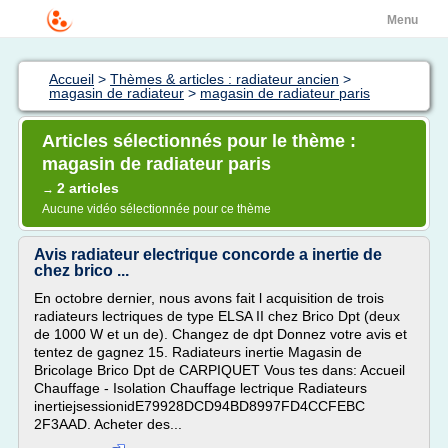
Menu
Accueil
>
Thèmes & articles : radiateur ancien
>
magasin de radiateur
>
magasin de radiateur paris
Articles sélectionnés pour le thème :
magasin de radiateur paris
2 articles
→
Aucune vidéo sélectionnée pour ce thème
Avis radiateur electrique concorde a inertie de
chez brico ...
En octobre dernier, nous avons fait l acquisition de trois
radiateurs lectriques de type ELSA II chez Brico Dpt (deux
de 1000 W et un de). Changez de dpt Donnez votre avis et
tentez de gagnez 15. Radiateurs inertie Magasin de
Bricolage Brico Dpt de CARPIQUET Vous tes dans: Accueil
Chauffage - Isolation Chauffage lectrique Radiateurs
inertiejsessionidE79928DCD94BD8997FD4CCFEBC
2F3AAD. Acheter des...