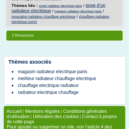
pose d'un
Thèmes liés :
/
vente radiateur electrique paris
radiateur electrique
/
/
magasin radiateur electrique paris
/
reparation radiateur chauffage electrique
chauffage radiateur
electrique noirot
2 Ressources
Thèmes associés
magasin radiateur electrique paris
meilleur radiateur chauffage electrique
chauffage electrique radiateur
radiateur electrique chauffage
Accueil
|
Mentions légales
|
Conditions générales
d'utilisation
|
Utilisation des cookies
|
Contact à propos
de cette page
Pour ajouter ou supprimer un site, voir l'article 4 des