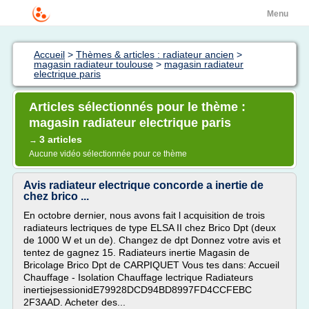
Menu
Accueil
>
Thèmes & articles : radiateur ancien
>
magasin radiateur toulouse
>
magasin radiateur
electrique paris
Articles sélectionnés pour le thème :
magasin radiateur electrique paris
3 articles
→
Aucune vidéo sélectionnée pour ce thème
Avis radiateur electrique concorde a inertie de
chez brico ...
En octobre dernier, nous avons fait l acquisition de trois
radiateurs lectriques de type ELSA II chez Brico Dpt (deux
de 1000 W et un de). Changez de dpt Donnez votre avis et
tentez de gagnez 15. Radiateurs inertie Magasin de
Bricolage Brico Dpt de CARPIQUET Vous tes dans: Accueil
Chauffage - Isolation Chauffage lectrique Radiateurs
inertiejsessionidE79928DCD94BD8997FD4CCFEBC
2F3AAD. Acheter des...