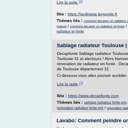
Lire la suite
Site :
https://jardinage.lemonde.fr
Thèmes liés :
comment decaper un radiateur e
/
/
maison
comment decaper un radiateur en fonte
radiateur en fonte
Sablage radiateur Toulouse | 
Decapfonte Sablage radiateur Toulouse 
Toulouse 31 et alentours ! Alors bienv
rénovation de radiateur en fonte . De
de Toulouse département 31.
Ci-dessous vous allez pouvoir accéder à
Lire la suite
Site :
https://www.decapfonte.com
Thèmes liés :
sablage radiateur fonte prix
/
renovation radiateur fonte prix
renovation radi
Lavabo: Comment peindre un 