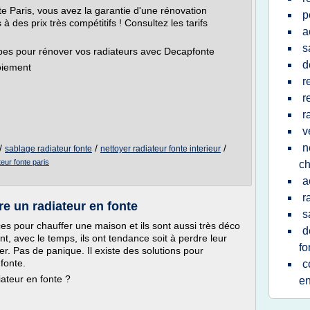
e Paris, vous avez la garantie d'une rénovation
p
 des prix très compétitifs ! Consultez les tarifs
a
s
apes pour rénover vos radiateurs avec Decapfonte
d
oiement
r
r
r
v
n
/
/
/
sablage radiateur fonte
nettoyer radiateur fonte interieur
teur fonte paris
ch
a
r
e un radiateur en fonte
s
ces pour chauffer une maison et ils sont aussi très déco
d
, avec le temps, ils ont tendance soit à perdre leur
fo
ller. Pas de panique. Il existe des solutions pour
fonte.
c
ateur en fonte ?
en