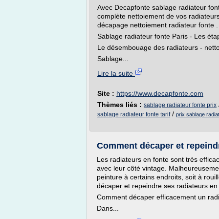
Avec Decapfonte sablage radiateur font
complète nettoiement de vos radiateurs à
décapage nettoiement radiateur fonte .
Sablage radiateur fonte Paris - Les ét
Le désembouage des radiateurs - nett
Sablage...
Lire la suite
Site :
https://www.decapfonte.com
Thèmes liés :
sablage radiateur fonte prix
/
sablage radiateur fonte tarif
prix sablage radia
Comment décaper et repeindr
Les radiateurs en fonte sont très effica
avec leur côté vintage. Malheureusement
peinture à certains endroits, soit à roui
décaper et repeindre ses radiateurs en 
Comment décaper efficacement un radi
Dans...