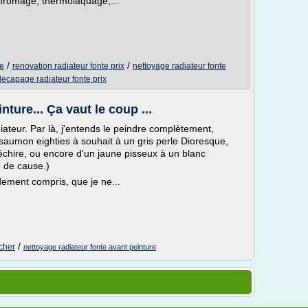
chromage, thermolaquage,...
/
/
ve
renovation radiateur fonte prix
nettoyage radiateur fonte
decapage radiateur fonte prix
nture... Ça vaut le coup ...
diateur. Par là, j'entends le peindre complètement,
saumon eighties à souhait à un gris perle Dioresque,
déchire, ou encore d'un jaune pisseux à un blanc
e de cause.)
ement compris, que je ne...
/
 cher
nettoyage radiateur fonte avant peinture