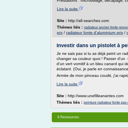
Prestations : microbillage, décapage, 
Lire la suite
Site :
http://all-searches.com
Thèmes liés :
radiateur ancien fonte reno
/
radiateur fonte d'aluminium prix
/
prix
Investir dans un pistolet à pei
Je ne sais pas si tu as déjà peint un ra
changer sa couleur quoi ! Passer d'un 
d'un vert vomitif à un bleu canard qui 
éclatant. (Oui, je parle en connaissanc
Armée de mon pinceau coudé, j'ai rapid
Lire la suite
Site :
http://www.unefilleanantes.com
Thèmes liés :
peinture radiateur fonte pas
9 Ressources