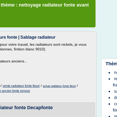
 thème : nettoyage radiateur fonte avant
urs fonte | Sablage radiateur
our votre travail, les radiateurs sont nickels, je vous
lonnes, finition blanc 9010).
ateurs anciens...
Thèm
n
r
fr
/
/
/
vente radiateur fonte fleuri
achat radiateur fonte fleuri
r ancien fonte renove
s
d
c
diateur fonte Decapfonte
fo
r