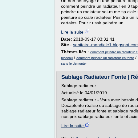
Un bon nettoyage et une peinture adapt
comment peindre un radiateur en 3 tapes
peindre un radiateur soi-m me sp ciale 
peinture sp ciale radiateur Peindre un 
certains. Pour r ussir peindre un...
Lire la suite
Date:
2018-09-17 03:31:41
Site :
sanitaire-mondiale1.blogspot.co
Thèmes liés :
comment peindre un radiateur e
/
/
pinceau
comment peindre un radiateur en fonte
sans le demonter
Sablage Radiateur Fonte | Réno
Sablage radiateur
Actualisé le 04/01/2019
Sablage radiateur - Vous avez besoin de
Decapfonte réalise du sablage de radia
sablage radiateur fonte et sablage radi
nos prix sablage radiateur fonte et acier
Lire la suite