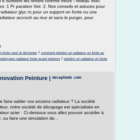
 e suffisent les rendre comme neufs ! Niveau Voici
: 1 Pr paration Voir. 2. Nos conseils et astuces pour
radiateur glyc ro pour un support en fonte ou une
radiateur accroch au mur et sans le purger, pour
m
/
n fonte sans le demonter
comment peindre un radiateur en fonte au
/
nettoyage radiateur fonte avant peinture
peindre un radiateur en fonte
vation Peinture | ᵈᵉᶜᵃᵖᶠᵒᶰᵗᵉ ᶜᵒᵐ
 faire sabler vos anciens radiateur ? La société
teur, notre société de décapage est spécialisée en
ateur acier . Ci-dessous vous allez pouvoir accéder à
, ou faire une simulation de...