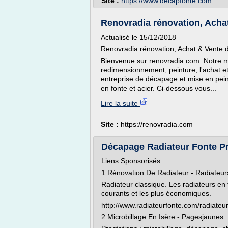
Site :
https://www.decapfonte.com
Renovradia rénovation, Achat
Actualisé le 15/12/2018
Renovradia rénovation, Achat & Vente d
Bienvenue sur renovradia.com. Notre mét
redimensionnement, peinture, l'achat e
entreprise de décapage et mise en pein
en fonte et acier. Ci-dessous vous...
Lire la suite
Site :
https://renovradia.com
Décapage Radiateur Fonte Pri
Liens Sponsorisés
1 Rénovation De Radiateur - Radiateu
Radiateur classique. Les radiateurs en 
courants et les plus économiques.
http://www.radiateurfonte.com/radiate
2 Microbillage En Isère - Pagesjaunes