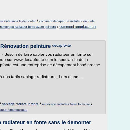
/
n fonte sans le demonter
comment decaper un radiateur en fonte
/
comment remplacer un
nettoyage radiateur fonte avant peinture
Rénovation peinture ᵈᵉᶜᵃᵖᶠᵒᶰᵗᵉ
- Besoin de faire sabler vos radiateur en fonte sur
enue sur www.decapfonte.com le spécialiste de la
capfonte est une entreprise de décapement basé proche
 nos tarifs sablage radiateurs , Lors d'une...
/
/
/
sablage radiateur fonte
nettoyage radiateur fonte toulouse
ateur fonte toulouse
radiateur en fonte sans le demonter