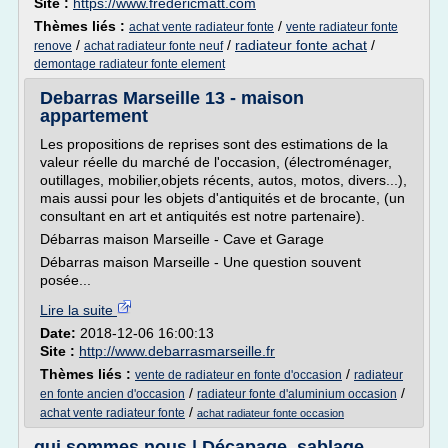
Site :
https://www.fredericmatt.com
Thèmes liés :
/
achat vente radiateur fonte
vente radiateur fonte
/
/
radiateur fonte achat
/
renove
achat radiateur fonte neuf
demontage radiateur fonte element
Debarras Marseille 13 - maison
appartement
Les propositions de reprises sont des estimations de la
valeur réelle du marché de l'occasion, (électroménager,
outillages, mobilier,objets récents, autos, motos, divers...),
mais aussi pour les objets d'antiquités et de brocante, (un
consultant en art et antiquités est notre partenaire).
Débarras maison Marseille - Cave et Garage
Débarras maison Marseille - Une question souvent
posée...
Lire la suite
Date:
2018-12-06 16:00:13
Site :
http://www.debarrasmarseille.fr
Thèmes liés :
/
vente de radiateur en fonte d'occasion
radiateur
/
/
en fonte ancien d'occasion
radiateur fonte d'aluminium occasion
/
achat vente radiateur fonte
achat radiateur fonte occasion
qui sommes nous | Décapage, sablage,