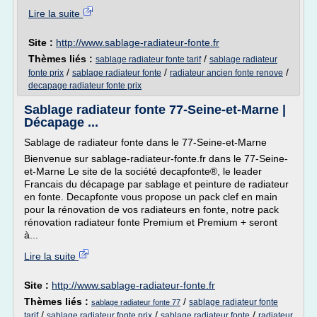
Lire la suite
Site :
http://www.sablage-radiateur-fonte.fr
Thèmes liés :
/
sablage radiateur fonte tarif
sablage radiateur
/
/
/
fonte prix
sablage radiateur fonte
radiateur ancien fonte renove
decapage radiateur fonte prix
Sablage radiateur fonte 77-Seine-et-Marne |
Décapage ...
Sablage de radiateur fonte dans le 77-Seine-et-Marne
Bienvenue sur sablage-radiateur-fonte.fr dans le 77-Seine-
et-Marne Le site de la société decapfonte®, le leader
Francais du décapage par sablage et peinture de radiateur
en fonte. Decapfonte vous propose un pack clef en main
pour la rénovation de vos radiateurs en fonte, notre pack
rénovation radiateur fonte Premium et Premium + seront
à...
Lire la suite
Site :
http://www.sablage-radiateur-fonte.fr
Thèmes liés :
/
sablage radiateur fonte
sablage radiateur fonte 77
/
/
/
tarif
sablage radiateur fonte prix
sablage radiateur fonte
radiateur