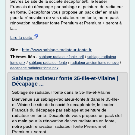
Sevres Le site de la société decapfonte®, le leader
Francais du décapage par sablage et peinture de radiateur
en fonte. Decapfonte vous propose un pack clef en main
pour la rénovation de vos radiateurs en fonte, notre pack
rénovation radiateur fonte Premium et Premium + seront à
la...
Lire la suite
Site :
http://www.sablage-radiateur-fonte.fr
Thèmes liés :
/
sablage radiateur fonte tarif
sablage radiateur
/
/
/
fonte prix
sablage radiateur fonte
radiateur ancien fonte renove
decapage radiateur fonte prix
Sablage radiateur fonte 35-Ille-et-Vilaine |
Décapage ...
Sablage de radiateur fonte dans le 35-Ille-et-Vilaine
Bienvenue sur sablage-radiateur-fonte.fr dans le 35-Ille-
et-Vilaine Le site de la société decapfonte®, le leader
Francais du décapage par sablage et peinture de
radiateur en fonte. Decapfonte vous propose un pack clef
en main pour la rénovation de vos radiateurs en fonte,
notre pack rénovation radiateur fonte Premium et
Premium + seront...