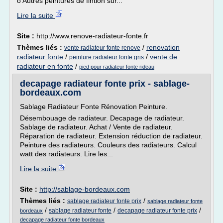
o Autres peintures de fintion sur...
Lire la suite
Site :
http://www.renove-radiateur-fonte.fr
Thèmes liés :
/
renovation
vente radiateur fonte renove
radiateur fonte
/
/
vente de
peinture radiateur fonte gris
radiateur en fonte
/
pied pour radiateur fonte rideau
decapage radiateur fonte prix - sablage-
bordeaux.com
Sablage Radiateur Fonte Rénovation Peinture.
Désembouage de radiateur. Decapage de radiateur.
Sablage de radiateur. Achat / Vente de radiateur.
Réparation de radiateur. Extension réduction de radiateur.
Peinture des radiateurs. Couleurs des radiateurs. Calcul
watt des radiateurs. Lire les...
Lire la suite
Site :
http://sablage-bordeaux.com
Thèmes liés :
/
sablage radiateur fonte prix
sablage radiateur fonte
/
/
/
sablage radiateur fonte
decapage radiateur fonte prix
bordeaux
decapage radiateur fonte bordeaux