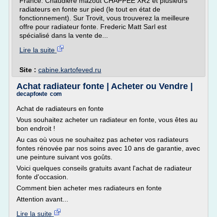
France. Chaudière mazout CHAPPEE XR2 et plusieurs
radiateurs en fonte sur pied (le tout en état de
fonctionnement). Sur Trovit, vous trouverez la meilleure
offre pour radiateur fonte. Frederic Matt Sarl est
spécialisé dans la vente de...
Lire la suite
Site :
cabine.kartofeved.ru
Achat radiateur fonte | Acheter ou Vendre |
ᵈᵉᶜᵃᵖᶠᵒᶰᵗᵉ ᶜᵒᵐ
Achat de radiateurs en fonte
Vous souhaitez acheter un radiateur en fonte, vous êtes au
bon endroit !
Au cas où vous ne souhaitez pas acheter vos radiateurs
fontes rénovée par nos soins avec 10 ans de garantie, avec
une peinture suivant vos goûts.
Voici quelques conseils gratuits avant l'achat de radiateur
fonte d'occasion.
Comment bien acheter mes radiateurs en fonte
Attention avant...
Lire la suite