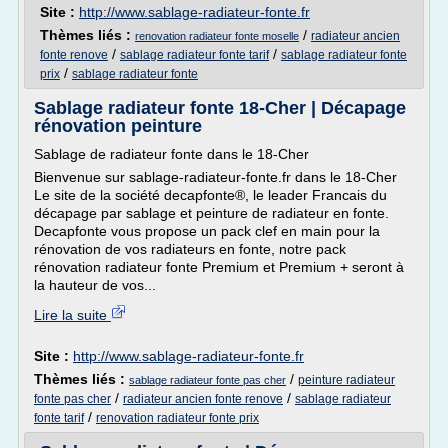
Site :
http://www.sablage-radiateur-fonte.fr
Thèmes liés :
/
radiateur ancien
renovation radiateur fonte moselle
/
/
fonte renove
sablage radiateur fonte tarif
sablage radiateur fonte
/
prix
sablage radiateur fonte
Sablage radiateur fonte 18-Cher | Décapage
rénovation peinture
Sablage de radiateur fonte dans le 18-Cher
Bienvenue sur sablage-radiateur-fonte.fr dans le 18-Cher
Le site de la société decapfonte®, le leader Francais du
décapage par sablage et peinture de radiateur en fonte.
Decapfonte vous propose un pack clef en main pour la
rénovation de vos radiateurs en fonte, notre pack
rénovation radiateur fonte Premium et Premium + seront à
la hauteur de vos...
Lire la suite
Site :
http://www.sablage-radiateur-fonte.fr
Thèmes liés :
/
peinture radiateur
sablage radiateur fonte pas cher
/
/
fonte pas cher
radiateur ancien fonte renove
sablage radiateur
/
fonte tarif
renovation radiateur fonte prix