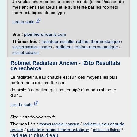
Je voulais changer les anciens robinets (coincé/cassé) de
mes anciens radiateurs et je suis tenté par les robinets
thermostatiques de ce type...
Lire la suite
Site :
plombiers-reunis.com
Thèmes liés :
radiateur installer robinet thermostatique
/
/
radiateur robinet thermostatique
/
robinet radiateur ancien
robinet radiateur
Robinet Radiateur Ancien - iZito Résultats
de recherce
Le radiateur à eau chaude est l'un des moyens les plus
performants de chauffer son
domicile à condition qu'il soit équipé d'un bon robinet et
d'un...
Lire la suite
Site :
http://www.izito.fr
Thèmes liés :
/
radiateur eau chaude
robinet radiateur ancien
ancien
/
radiateur robinet thermostatique
/
/
robinet radiateur
radiateur plus d'eau