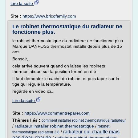
Lire la suite
Site :
https://www.bricofamily.com
Le robinet thermostatique du radiateur ne
fonctionne plus.
le robinet thermostatique du radiateur ne fonctionne plus.
Marque DANFOSS thermostat installé depuis plus de 15
ans.
Bonsoir,
cela arrive souvent quand on laisse les robinets
thermostatique sur la position fermé en été.
Il faut démonter le cache du robinet et puis taper sur la
tige qui régule la température.
regarde en vidéo ici...
Lire la suite
Site :
https://www.commentreparer.com
Thèmes liés :
comment installer robinet thermostatique radiateur
/
radiateur installer robinet thermostatique
/
robinet
radiateur qui chauffe mais
/
thermostatique radiateur 3 8
pas d'eau chaude
/
radiateur robinet thermostatique