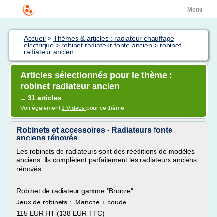
Menu
Accueil
>
Thèmes & articles : radiateur chauffage
electrique
>
robinet radiateur fonte ancien
>
robinet
radiateur ancien
Articles sélectionnés pour le thème :
robinet radiateur ancien
31 articles
→
Voir également
2 Vidéos
pour ce thème
Robinets et accessoires - Radiateurs fonte
anciens rénovés
Les robinets de radiateurs sont des rééditions de modèles
anciens. Ils complètent parfaitement les radiateurs anciens
rénovés.
Robinet de radiateur gamme "Bronze"
Jeux de robinets : Manche + coude
115 EUR HT (138 EUR TTC)