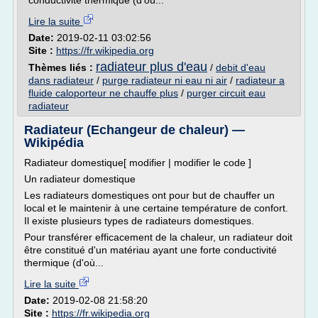
conductivité thermique (d'où...
Lire la suite
Date:
2019-02-11 03:02:56
Site :
https://fr.wikipedia.org
radiateur plus d'eau
Thèmes liés :
/
debit d'eau
dans radiateur
/
purge radiateur ni eau ni air
/
radiateur a
fluide caloporteur ne chauffe plus
/
purger circuit eau
radiateur
Radiateur (Echangeur de chaleur) —
Wikipédia
Radiateur domestique[ modifier | modifier le code ]
Un radiateur domestique
Les radiateurs domestiques ont pour but de chauffer un
local et le maintenir à une certaine température de confort.
Il existe plusieurs types de radiateurs domestiques.
Pour transférer efficacement de la chaleur, un radiateur doit
être constitué d'un matériau ayant une forte conductivité
thermique (d'où...
Lire la suite
Date:
2019-02-08 21:58:20
Site :
https://fr.wikipedia.org