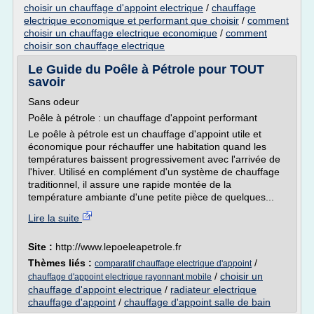
choisir un chauffage d'appoint electrique
/
chauffage
electrique economique et performant que choisir
/
comment
choisir un chauffage electrique economique
/
comment
choisir son chauffage electrique
Le Guide du Poêle à Pétrole pour TOUT
savoir
Sans odeur
Poêle à pétrole : un chauffage d'appoint performant
Le poêle à pétrole est un chauffage d'appoint utile et
économique pour réchauffer une habitation quand les
températures baissent progressivement avec l'arrivée de
l'hiver. Utilisé en complément d'un système de chauffage
traditionnel, il assure une rapide montée de la
température ambiante d'une petite pièce de quelques...
Lire la suite
Site :
http://www.lepoeleapetrole.fr
Thèmes liés :
/
comparatif chauffage electrique d'appoint
/
choisir un
chauffage d'appoint electrique rayonnant mobile
chauffage d'appoint electrique
/
radiateur electrique
chauffage d'appoint
/
chauffage d'appoint salle de bain