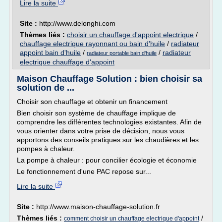
Lire la suite
Site :
http://www.delonghi.com
Thèmes liés :
choisir un chauffage d'appoint electrique
/
chauffage electrique rayonnant ou bain d'huile
/
radiateur
appoint bain d'huile
/
/
radiateur
radiateur portable bain d'huile
electrique chauffage d'appoint
Maison Chauffage Solution : bien choisir sa
solution de ...
Choisir son chauffage et obtenir un financement
Bien choisir son système de chauffage implique de
comprendre les différentes technologies existantes. Afin de
vous orienter dans votre prise de décision, nous vous
apportons des conseils pratiques sur les chaudières et les
pompes à chaleur.
La pompe à chaleur : pour concilier écologie et économie
Le fonctionnement d'une PAC repose sur...
Lire la suite
Site :
http://www.maison-chauffage-solution.fr
Thèmes liés :
/
comment choisir un chauffage electrique d'appoint