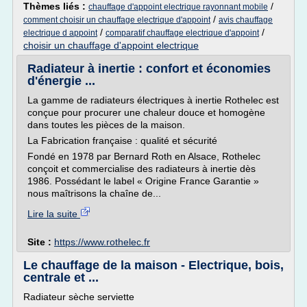
Thèmes liés :
/
chauffage d'appoint electrique rayonnant mobile
/
comment choisir un chauffage electrique d'appoint
avis chauffage
/
/
electrique d appoint
comparatif chauffage electrique d'appoint
choisir un chauffage d'appoint electrique
Radiateur à inertie : confort et économies
d'énergie ...
La gamme de radiateurs électriques à inertie Rothelec est
conçue pour procurer une chaleur douce et homogène
dans toutes les pièces de la maison.
La Fabrication française : qualité et sécurité
Fondé en 1978 par Bernard Roth en Alsace, Rothelec
conçoit et commercialise des radiateurs à inertie dès
1986. Possédant le label « Origine France Garantie »
nous maîtrisons la chaîne de...
Lire la suite
Site :
https://www.rothelec.fr
Le chauffage de la maison - Electrique, bois,
centrale et ...
Radiateur sèche serviette