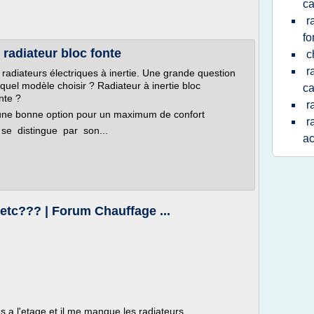
ca
r
fo
radiateur bloc fonte
c
r
radiateurs électriques à inertie. Une grande question
: quel modèle choisir ? Radiateur à inertie bloc
ca
nte ?
r
: une bonne option pour un maximum de confort
r
 se distingue par son...
a
e etc??? | Forum Chauffage ...
es a l'etage et il me manque les radiateurs.