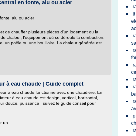
entral en fonte, alu ou acier
r
t
fonte, alu ou acier
el
a
t de chauffer plusieurs pièces d'un logement ou la
r
r de chaleur, l'équipement où se déroule la combustion.
, un poêle ou une bouilloire. La chaleur générée est...
sa
r
fo
r
ce
r
ur à eau chaude | Guide complet
r
ateur à eau chaude fonctionne avec une chaudière. En
b
iateur à eau chaude est design, vertical, horizontal,
r
eur douce, puissance : suivez le guide conseil pour
av
p
r un...
ch
r