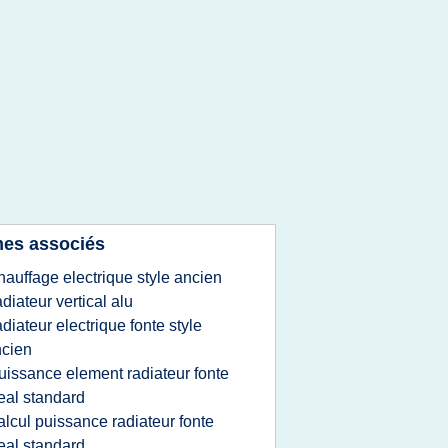
es associés
hauffage electrique style ancien
adiateur vertical alu
adiateur electrique fonte style
cien
uissance element radiateur fonte
eal standard
alcul puissance radiateur fonte
eal standard