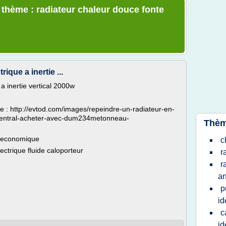
e thème : radiateur chaleur douce fonte
ique a inertie ...
 a inertie vertical 2000w
e : http://evtod.com/images/repeindre-un-radiateur-en-
-central-acheter-avec-dum234metonneau-
Thèm
r economique
c
ectrique fluide caloporteur
r
r
an
p
id
c
id