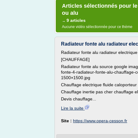
Articles sélectionnés pour l
ou alu
9 articles
→
Aucune vidéo sélectionnée pour ce thème
Radiateur fonte alu radiateur electr
Radiateur fonte alu radiateur electrique
[CHAUFFAGE]
Radiateur fonte alu source google imag
fonte-4-radiateur-fonte-alu-chauffage
1500×1500.jpg
Chauffage electrique fluide caloporteu
Chauffage inertie pas cher chauffage el
Devis chauffage...
Lire la suite
Site :
https://www.opera-cesson.fr