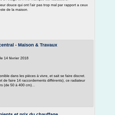
eur douce qui ont l'air pas trop mal par rapport a ceux
este de la maison.
central - Maison & Travaux
le 14 février 2018
nible dans les pièces à vivre, et sait se faire discret.
et de faire 14 raccordements différents), ce radiateur
rs (de 50 à 400 cm)...
ients et prix du chauffage ...