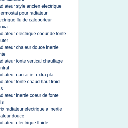
adiateur style ancien electrique
hermostat pour radiateur
ectrique fluide caloporteur
cova
adiateur electrique coeur de fonte
uter
adiateur chaleur douce inertie
nte
adiateur fonte vertical chauffage
ntral
adiateur eau acier extra plat
adiateur fonte chaud haut froid
as
adiateur inertie coeur de fonte
is
rix radiateur electrique a inertie
aleur douce
adiateur electrique fluide