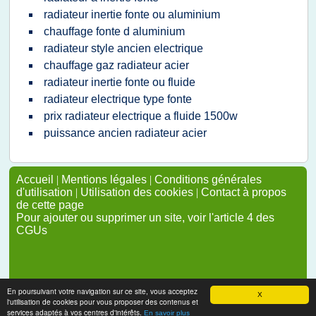
radiateur inertie fonte ou aluminium
chauffage fonte d aluminium
radiateur style ancien electrique
chauffage gaz radiateur acier
radiateur inertie fonte ou fluide
radiateur electrique type fonte
prix radiateur electrique a fluide 1500w
puissance ancien radiateur acier
Accueil
|
Mentions légales
|
Conditions générales
d'utilisation
|
Utilisation des cookies
|
Contact à propos
de cette page
Pour ajouter ou supprimer un site, voir l'article 4 des
CGUs
En poursuivant votre navigation sur ce site, vous acceptez
X
l'utilisation de cookies pour vous proposer des contenus et
services adaptés à vos centres d'intérêts.
En savoir plus