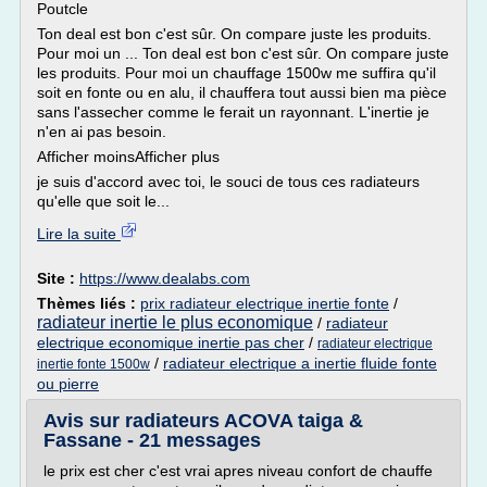
Poutcle
Ton deal est bon c'est sûr. On compare juste les produits.
Pour moi un ... Ton deal est bon c'est sûr. On compare juste
les produits. Pour moi un chauffage 1500w me suffira qu'il
soit en fonte ou en alu, il chauffera tout aussi bien ma pièce
sans l'assecher comme le ferait un rayonnant. L'inertie je
n'en ai pas besoin.
Afficher moinsAfficher plus
je suis d'accord avec toi, le souci de tous ces radiateurs
qu'elle que soit le...
Lire la suite
Site :
https://www.dealabs.com
Thèmes liés :
prix radiateur electrique inertie fonte
/
radiateur inertie le plus economique
/
radiateur
electrique economique inertie pas cher
/
radiateur electrique
/
radiateur electrique a inertie fluide fonte
inertie fonte 1500w
ou pierre
Avis sur radiateurs ACOVA taiga &
Fassane - 21 messages
le prix est cher c'est vrai apres niveau confort de chauffe