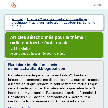
Menu
Accueil
>
Thèmes & articles : radiateur chauffage
electrique
>
radiateur fonte alu
>
radiateur inertie fonte
ou alu
Articles sélectionnés pour le thème :
radiateur inertie fonte ou alu
16 articles
→
Aucune vidéo sélectionnée pour ce thème
Radiateur inertie fonte avis -
schemachauffant.blogspot.com
Radiateurs electrique à Inertie en fonte VS Inertie en
brique. Le commercial me dit que les radiateurs électriques
à inertie en brique réfractaire sont nettement meilleurs que
ceux à inertie en fonte. Radiateur électrique réfractaire (à
inertie) ou rayonnantjuil. Radiateurs électrique à inertiejuil.
Radiateurs : Alu, acier ou fonteaoût 2007Radiateurs à
inertie, quelle matièremai 2006Autres résultats sur...