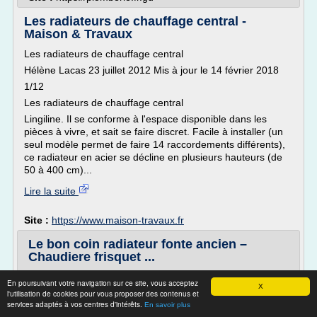
Les radiateurs de chauffage central -
Maison & Travaux
Les radiateurs de chauffage central
Hélène Lacas 23 juillet 2012 Mis à jour le 14 février 2018
1/12
Les radiateurs de chauffage central
Lingiline. Il se conforme à l'espace disponible dans les
pièces à vivre, et sait se faire discret. Facile à installer (un
seul modèle permet de faire 14 raccordements différents),
ce radiateur en acier se décline en plusieurs hauteurs (de
50 à 400 cm)...
Lire la suite
Site :
https://www.maison-travaux.fr
Le bon coin radiateur fonte ancien –
Chaudiere frisquet ...
/ Uncategorized
En poursuivant votre navigation sur ce site, vous acceptez
X
Le bon coin radiateur fonte ancien
l'utilisation de cookies pour vous proposer des contenus et
services adaptés à vos centres d'intérêts.
En savoir plus
Tous les modèles de radiateurs en fonte anciens ,