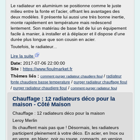
Le radiateur en aluminium se positionne comme le juste
milieu entre la fonte et l'acier, offrant les avantages des
deux modèles. Il présente lui aussi une très bonne inertie,
monte rapidement en température mais redescend
lentement. Son matériau de base fait de lui un équipement
facile à manier, à installer et à déplacer et il dispose d'une
durée plus longue que son cousin en acier.
Toutefois, le radiateur...
Lire la suite
Date:
2017-07-06 22:00:00
Site :
https://www.fioulmarket.fr
Thèmes liés :
/
radiateur
comment purger radiateur chaudiere fioul
/
fonte chaudiere basse temperature
purger radiateur chauffage fioul
/
/
purger radiateur chaudiere fioul
comment purger radiateur fioul
Chauffage : 12 radiateurs déco pour la
maison - Côté Maison
Chauffage : 12 radiateurs déco pour la maison
Leroy Merlin
Ils chauffent mais pas que ! Désormais, les radiateurs
participent pleinement à votre déco. En acier, en Inox ou
en verre, en blanc, noir ou rouge, compacts, en version