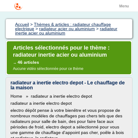
Menu
Accueil
>
Thèmes & articles : radiateur chauffage
electrique
>
radiateur acier ou aluminium
>
radiateur
inertie acier ou aluminium
Articles sélectionnés pour le thème :
radiateur inertie acier ou aluminium
46 articles
→
Aucune vidéo sélectionnée pour ce thème
radiateur a inertie electro depot - Le chauffage de
la maison
Home » radiateur a inertie electro depot
radiateur a inertie electro depot
electro dépôt pense à votre bienêtre et vous propose de
nombreux modèles de chauffages pas chers tels que des
radiateurs pour salle de bain, des pour faire face aux
périodes de froid, electro depot a sélectionné pour vous
une gamme de chauffage d'appoint pas cher, poêle à bois